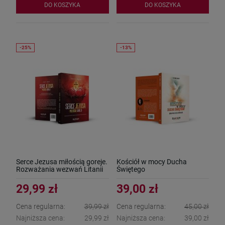
DO KOSZYKA
DO KOSZYKA
Serce Jezusa miłością goreje.
Kościół w mocy Ducha
Rozważania wezwań Litanii
Świętego
do NSPJ
29,99 zł
39,00 zł
Cena regularna:
39,99 zł
Cena regularna:
45,00 zł
Najniższa cena:
29,99 zł
Najniższa cena:
39,00 zł