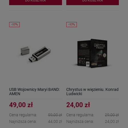
DO KOSZYKA
DO KOSZYKA
USB Wojownicy Maryi BAND:
Chrystus w więzieniu. Konrad
AMEN
Ludwicki
49,00 zł
24,00 zł
Cena regularna:
59,00 zł
Cena regularna:
29,00 zł
Najniższa cena:
44,00 zł
Najniższa cena:
24,00 zł