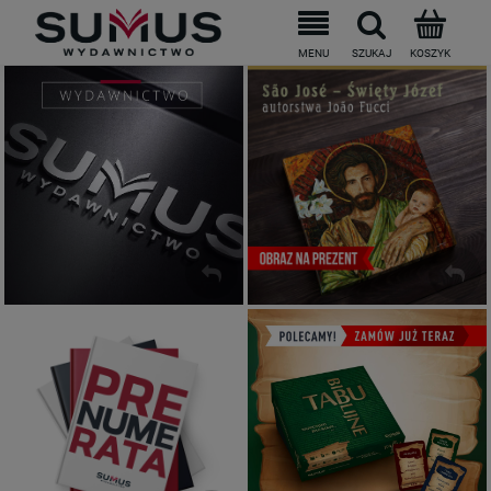
Do darmowej dostawy brakuje
199
PLN
Wydawnictwo SUMUS
Święty Józef
ZOBACZ
ZOBACZ
Prenumerata
Tabu biblijne
ZOBACZ
ZOBACZ