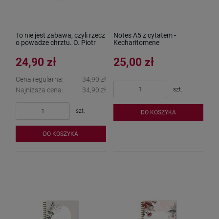
To nie jest zabawa, czyli rzecz
Notes A5 z cytatem -
o powadze chrztu. O. Piotr
Kecharitomene
Różański SP
24,90 zł
25,00 zł
Cena regularna:
34,90 zł
szt.
Najniższa cena:
34,90 zł
szt.
DO KOSZYKA
DO KOSZYKA