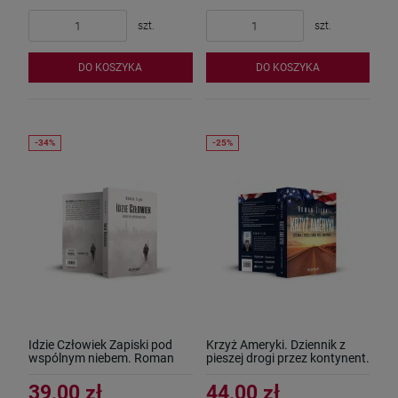
szt.
szt.
DO KOSZYKA
DO KOSZYKA
Idzie Człowiek Zapiski pod
Krzyż Ameryki. Dziennik z
wspólnym niebem. Roman
pieszej drogi przez kontynent.
Zięba
Roman Zięba
39,00 zł
44,00 zł