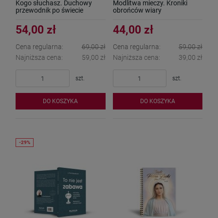
Kogo słuchasz. Duchowy
Modlitwa mieczy. Kroniki
przewodnik po świecie
obrońców wiary
popkultury. Grzegorz
Kasjaniuk
54,00 zł
44,00 zł
Cena regularna:
69,00 zł
Cena regularna:
59,00 zł
Najniższa cena:
59,00 zł
Najniższa cena:
39,00 zł
szt.
szt.
DO KOSZYKA
DO KOSZYKA