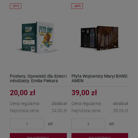
Posłany. Opowieść dla dzieci i
Płyta Wojownicy Maryi BAND:
młodzieży. Emilia Piekara
AMEN
20,00 zł
39,00 zł
Cena regularna:
29,00 zł
Cena regularna:
49,00 zł
Najniższa cena:
24,00 zł
Najniższa cena:
39,00 zł
szt.
szt.