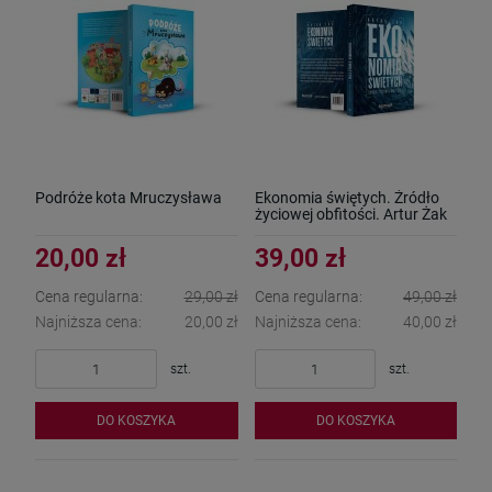
Podróże kota Mruczysława
Ekonomia świętych. Źródło
życiowej obfitości. Artur Żak
20,00 zł
39,00 zł
Cena regularna:
29,00 zł
Cena regularna:
49,00 zł
Najniższa cena:
20,00 zł
Najniższa cena:
40,00 zł
szt.
szt.
DO KOSZYKA
DO KOSZYKA