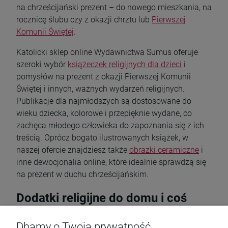
na chrześcijański prezent – do nowego mieszkania, na
rocznicę ślubu czy z okazji chrztu lub
Pierwszej
Komunii Świętej
.
Katolicki sklep online Wydawnictwa Sumus oferuje
szeroki wybór
książeczek religijnych dla dzieci
i
pomysłów na prezent z okazji Pierwszej Komunii
Świętej i innych, ważnych wydarzeń religijnych.
Publikacje dla najmłodszych są dostosowane do
wieku dziecka, kolorowe i przepięknie wydane, co
zachęca młodego człowieka do zapoznania się z ich
treścią. Oprócz bogato ilustrowanych książek, w
naszej ofercie znajdziesz także
obrazki ceramiczne
i
inne dewocjonalia online, które idealnie sprawdzą się
na prezent w duchu chrześcijańskim.
Dodatki religijne do domu i coś
słodkiego
Dbamy o Twoją prywatność