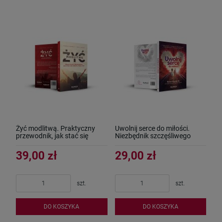
Żyć modlitwą. Praktyczny
Uwolnij serce do miłości.
przewodnik, jak stać się
Niezbędnik szczęśliwego
kobietą modlitwy
małżeństwa
39,00 zł
29,00 zł
szt.
szt.
DO KOSZYKA
DO KOSZYKA