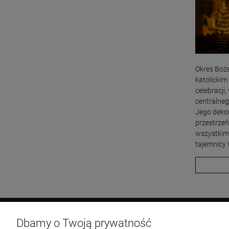
18
19
20
21
22
23
24
25
26
27
28
29
30
31
Okres Boż
katolickim
celebracji,
centralne
Jego dekor
przestrzeń
wszystkim 
tajemnicy 
Dbamy o Twoją prywatność