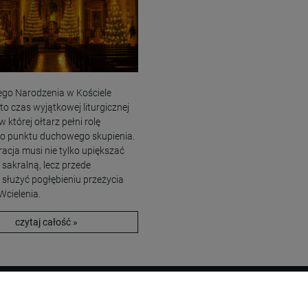
ego Narodzenia w Kościele
 to czas wyjątkowej liturgicznej
 w której ołtarz pełni rolę
go punktu duchowego skupienia.
acja musi nie tylko upiększać
 sakralną, lecz przede
służyć pogłębieniu przeżycia
Wcielenia.
czytaj całość »