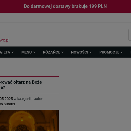
Do darmowej dostawy brakuje
199
PLN
wo.pl
WIĘTA
MENU
RÓŻAŃCE
NOWOŚCI
PROMOCJE
rować ołtarz na Boże
ie?
-05-2025
w kategorii:
-
autor:
wo Sumus