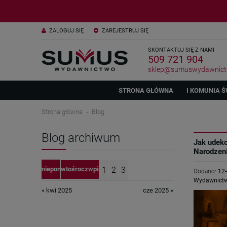
ZALOGUJ SIĘ
ZAREJESTRUJ SIĘ
SKONTAKTUJ SIĘ Z NAMI
509 721 904
sklep@sumuswydawnict
STRONA GŁÓWNA
I KOMUNIA Ś
Strona główna
Blog
Blog archiwum
Jak udeko
Narodzen
nie
pon
wto
śro
czw
pią
1
sob
2
3
Dodano:
12
Wydawnict
4
5
6
7
8
9
10
« kwi 2025
cze 2025 »
11
12
13
14
15
16
17