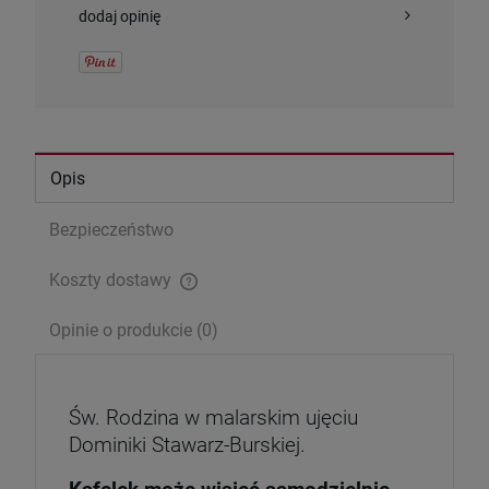
dodaj opinię
Pismo Święte (Nowy Testament) - wersja
kieszonkowa
13,00 zł
Cena regularna:
15,00 zł
Opis
Najniższa cena:
15,00 zł
Bezpieczeństwo
szt.
Koszty dostawy
DO KOSZYKA
Cena nie zawiera ewentualnych kosztów płatności
Opinie o produkcie (0)
Św. Rodzina w malarskim ujęciu
Dominiki Stawarz-Burskiej.