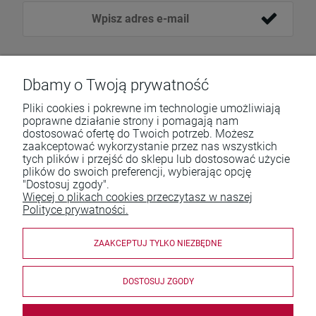
Dbamy o Twoją prywatność
Pliki cookies i pokrewne im technologie umożliwiają
poprawne działanie strony i pomagają nam
dostosować ofertę do Twoich potrzeb. Możesz
zaakceptować wykorzystanie przez nas wszystkich
Pomoc
tych plików i przejść do sklepu lub dostosować użycie
plików do swoich preferencji, wybierając opcję
Moje konto
"Dostosuj zgody".
Więcej o plikach cookies przeczytasz w naszej
Płatności i dostawa
Polityce prywatności.
Informacje
ZAAKCEPTUJ TYLKO NIEZBĘDNE
O nas
DOSTOSUJ ZGODY