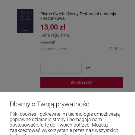
Pismo Święte (Nowy Testament) - wersja
kieszonkowa
13,00 zł
Cena regularna:
15,00 zł
Najniższa cena:
15,00 zł
szt.
DO KOSZYKA
Dbamy o Twoją prywatność
Pliki cookies i pokrewne im technologie umożliwiają
poprawne działanie strony i pomagają nam
dostosować ofertę do Twoich potrzeb. Możesz
zaakceptować wykorzystanie przez nas wszystkich