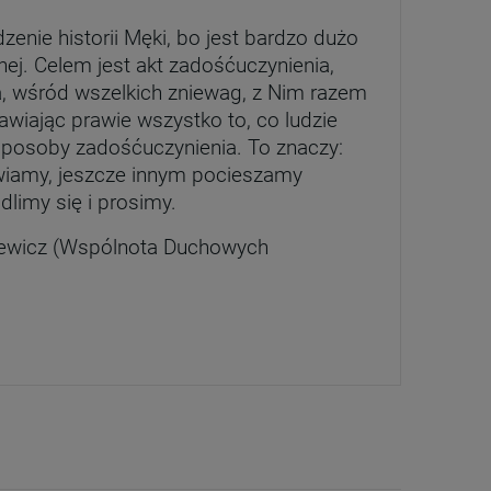
10 kroków do szczupłej
Zakładka
sylwetki
Kecharitomene. Lit
zenie historii Męki, bo jest bardzo dużo
do NSM
34,99 zł
2,50 zł
jnej. Celem jest akt zadośćuczynienia,
Cena regularna:
39,99 zł
 wśród wszelkich zniewag, z Nim razem
+
Najniższa cena:
29,99 zł
wiając prawie wszystko to, co ludzie
szt.
-
 sposoby zadośćuczynienia. To znaczy:
+
wiamy, jeszcze innym pocieszamy
DO KOSZYKA
szt.
-
limy się i prosimy.
DO KOSZYKA
kiewicz (Wspólnota Duchowych