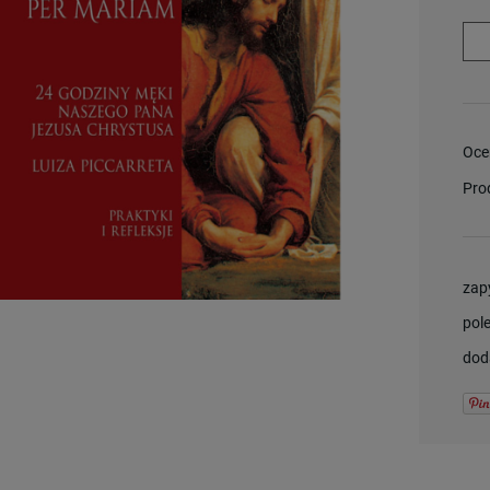
Oce
Pro
zap
pol
dod