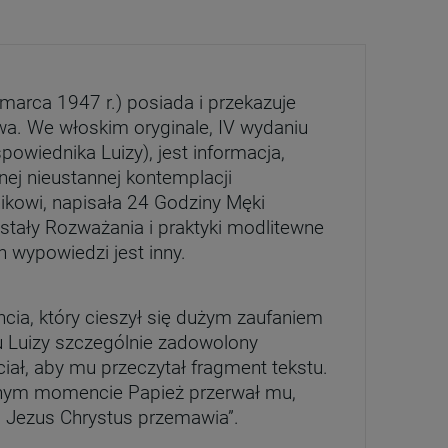
 marca 1947 r.) posiada i przekazuje
wa. We włoskim oryginale, IV wydaniu
spowiednika Luizy), jest informacja,
nej nieustannej kontemplacji
ikowi, napisała 24 Godziny Męki
stały Rozważania i praktyki modlitewne
ch wypowiedzi jest inny.
ncia, który cieszył się dużym zaufaniem
u Luizy szczególnie zadowolony
ciał, aby mu przeczytał fragment tekstu.
wnym momencie Papież przerwał mu,
To Jezus Chrystus przemawia”.