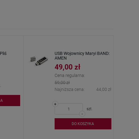
Pliś
USB Wojownicy Maryi BAND:
AMEN
49,00 zł
Cena regularna:
59,00 zł
.
Najniższa cena:
44,00 zł
KA
+
szt.
-
DO KOSZYKA