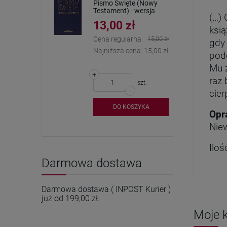
Pismo Święte (Nowy
Testament) - wersja
(…) 
kieszonkowa
13,00 zł
ksią
Cena regularna:
15,00 zł
gdy
Najniższa cena:
15,00 zł
pode
Mu z
+
raz
szt.
-
cie
DO KOSZYKA
Opr
Nie
Iloś
Darmowa dostawa
Darmowa dostawa ( INPOST Kurier )
już od 199,00 zł.
Moje k