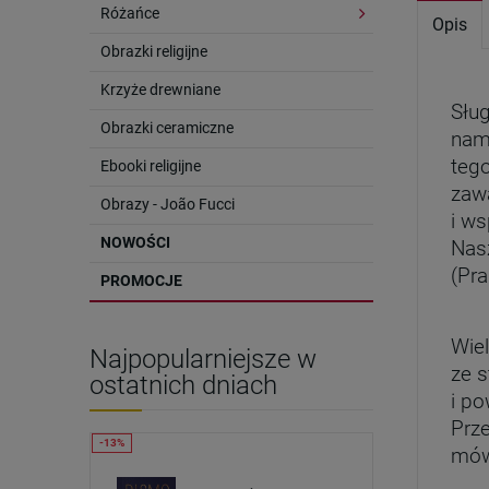
Różańce
Opis
Obrazki religijne
Krzyże drewniane
Sług
Obrazki ceramiczne
nam 
tego
Ebooki religijne
zawa
Obrazy - João Fucci
i ws
NOWOŚCI
Nasz
(Pra
PROMOCJE
Wiel
Najpopularniejsze w
ze 
ostatnich dniach
i po
Prz
mówi