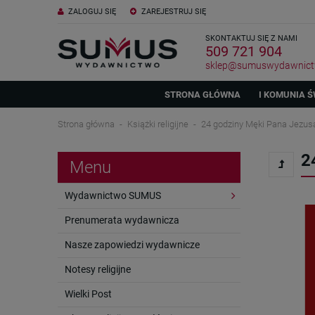
ZALOGUJ SIĘ
ZAREJESTRUJ SIĘ
SKONTAKTUJ SIĘ Z NAMI
509 721 904
sklep@sumuswydawnict
STRONA GŁÓWNA
I KOMUNIA Ś
Strona główna
Książki religijne
24 godziny Męki Pana Jezus
2
Menu
Wydawnictwo SUMUS
Prenumerata wydawnicza
Nasze zapowiedzi wydawnicze
Notesy religijne
Wielki Post