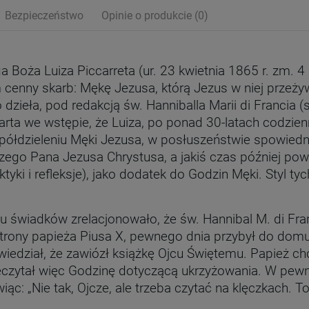
Bezpieczeństwo
Opinie o produkcie (0)
a Boża Luiza Piccarreta (ur. 23 kwietnia 1865 r. zm. 4
cenny skarb: Mękę Jezusa, którą Jezus w niej przeży
 dzieła, pod redakcją św. Hanniballa Marii di Francia (
rta we wstępie, że Luiza, po ponad 30-latach codzien
półdzieleniu Męki Jezusa, w posłuszeństwie spowiedn
ego Pana Jezusa Chrystusa, a jakiś czas później pow
ktyki i refleksje), jako dodatek do Godzin Męki. Styl ty
u świadków zrelacjonowało, że św. Hannibal M. di Fra
strony papieża Piusa X, pewnego dnia przybył do dom
wiedział, że zawiózł książkę Ojcu Świętemu. Papież ch
eczytał więc Godzinę dotyczącą ukrzyżowania. W pe
ąc: „Nie tak, Ojcze, ale trzeba czytać na klęczkach. 