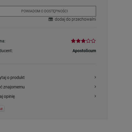
POWIADOM O DOSTĘPNOŚCI
dodaj do przechowalni
na:
ducent:
Apostolicum
ytaj o produkt
eć znajomemu
aj opinię