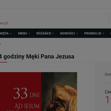
wo.pl
WIĘTA
MENU
RÓŻAŃCE
NOWOŚCI
PROMOCJE
a
4 godziny Męki Pana Jezusa
Dos
Ce
1