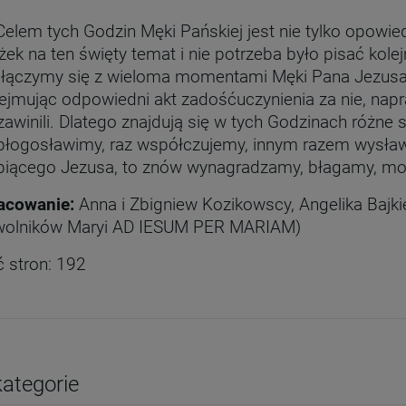
Serce Jezusa miłością
Nasza Pani z Tihaljiny -
goreje. Rozważania
obrazek laminowany
Celem tych Godzin Męki Pańskiej jest nie tylko opowied
wezwań Litanii do NSPJ
29,99 zł
2,00 zł
żek na ten święty temat i nie potrzeba było pisać kole
Cena regularna:
39,99 zł
 łączymy się z wieloma momentami Męki Pana Jezusa,
+
Najniższa cena:
29,99 zł
jmując odpowiedni akt zadośćuczynienia za nie, napra
szt.
-
awinili. Dlatego znajdują się w tych Godzinach różne
+
 błogosławimy, raz współczujemy, innym razem wysła
DO KOSZYKA
szt.
-
rpiącego Jezusa, to znów wynagradzamy, błagamy, mod
DO KOSZYKA
acowanie:
Anna i Zbigniew Kozikowscy, Angelika Baj
wolników Maryi AD IESUM PER MARIAM)
ć stron: 192
ategorie