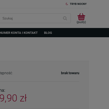
TRYB NOCNY
(pusty)
NUMER KONTA I KONTAKT
BLOG
tępność:
brak towaru
na:
9,90 zł