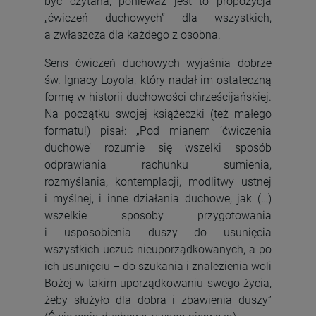
być czytana, ponieważ jest to propozycja
szt.
„ćwiczeń duchowych” dla wszystkich,
a zwłaszcza dla każdego z osobna.
DO KOSZYKA
Sens ćwiczeń duchowych wyjaśnia dobrze
św. Ignacy Loyola, który nadał im ostateczną
formę w historii duchowości chrześcijańskiej.
Na początku swojej książeczki (też małego
formatu!) pisał: „Pod mianem ‘ćwiczenia
duchowe’ rozumie się wszelki sposób
odprawiania rachunku sumienia,
rozmyślania, kontemplacji, modlitwy ustnej
i myślnej, i inne działania duchowe, jak (…)
wszelkie sposoby przygotowania
i usposobienia duszy do usunięcia
wszystkich uczuć nieuporządkowanych, a po
ich usunięciu – do szukania i znalezienia woli
Bożej w takim uporządkowaniu swego życia,
żeby służyło dla dobra i zbawienia duszy”