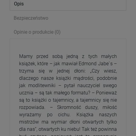
Opis
Bezpieczeństwo
Opinie o produkcie (0)
Mamy przed sobą jedną z tych małych
książek, które – jak mawiał Edmond Jabe`s –
trzyma się w jednej dłoni: „Czy wiesz,
dlaczego nasze książki mądrości, podobnie
jak modlitewniki – pytał nauczyciel swego
Serce Jezusa miłością goreje. Rozważania
ucznia – są tak małego formatu? – Ponieważ
wezwań Litanii do NSPJ
są to książki o tajemnicy, a tajemnicy się nie
29,99 zł
rozpowiada. – Skromność duszy, miłość
Cena regularna:
39,99 zł
wyrażamy po cichu. Książka naszych
Najniższa cena:
29,99 zł
mistrzów ma wymiar dłoni otwartych tylko
dla nas”, otwartych ku niebu! Tak też powinna