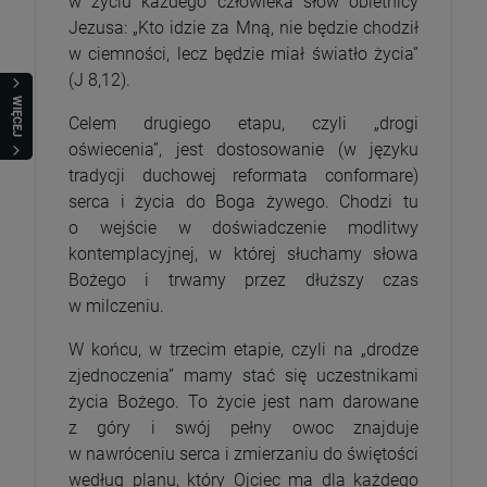
w życiu każdego człowieka słów obietnicy
Jezusa: „Kto idzie za Mną, nie będzie chodził
w ciemności, lecz będzie miał światło życia”
(J 8,12).
WIĘCEJ
Celem drugiego etapu, czyli „drogi
oświecenia”, jest dostosowanie (w języku
tradycji duchowej reformata conformare)
serca i życia do Boga żywego. Chodzi tu
o wejście w doświadczenie modlitwy
kontemplacyjnej, w której słuchamy słowa
Bożego i trwamy przez dłuższy czas
w milczeniu.
W końcu, w trzecim etapie, czyli na „drodze
zjednoczenia” mamy stać się uczestnikami
życia Bożego. To życie jest nam darowane
z góry i swój pełny owoc znajduje
w nawróceniu serca i zmierzaniu do świętości
według planu, który Ojciec ma dla każdego