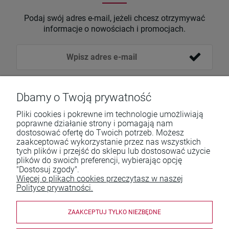
Podaj swój adres e-mail, jeżeli chcesz otrzymywać
informacje o nowościach i promocjach.
Dbamy o Twoją prywatność
Pliki cookies i pokrewne im technologie umożliwiają
poprawne działanie strony i pomagają nam
dostosować ofertę do Twoich potrzeb. Możesz
zaakceptować wykorzystanie przez nas wszystkich
tych plików i przejść do sklepu lub dostosować użycie
Pomoc
plików do swoich preferencji, wybierając opcję
"Dostosuj zgody".
Moje konto
Więcej o plikach cookies przeczytasz w naszej
Polityce prywatności.
Płatności i dostawa
ZAAKCEPTUJ TYLKO NIEZBĘDNE
Informacje