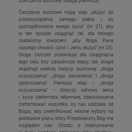
(Ćwiczenia duchowe, uwaga pierwsza).
Ćwiczenia duchowe mają więc „służyć do
przezwyciężenia samego siebie i do
uporządkowania swego życia” (nr 21), aby
w ten sposób osiągnąć cel, dla którego
zostaliśmy stworzeni: „aby Boga, Pana
naszego chwalić, czcić i Jemu służyć” (nr 23).
Droga ćwiczeń przewiduje dla osiągnięcia
tego celu trzy zasadnicze etapy, tak drogie
skądinąd wielkiej tradycji duchowej: „droga
oczyszczenia”, „droga oświecenia” i „droga
zjednoczenia”. Pierwszy etap – „droga
oczyszczenia” – dotyczy odnowy serca
i życia (deformata reformare, zdecydowanie
zreformować wszystko, co nas oddziela od
Boga), aby zweryfikować własne wybory na
podstawie planu, który Przedwieczny Bóg ma
względem nas. Chodzi o zrealizowanie