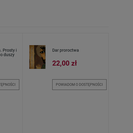
Nasza Pani z Tihaljiny -
Zakładka
obrazek laminowany
Kecharitomene. Lit
do NSM
2,00 zł
2,50 zł
+
+
szt.
szt.
-
-
DO KOSZYKA
DO KOSZYKA
. Prosty i
Dar proroctwa
po duszy
22,00 zł
TĘPNOŚCI
POWIADOM O DOSTĘPNOŚCI