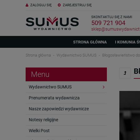
ZALOGUJ SIĘ
ZAREJESTRUJ SIĘ
SKONTAKTUJ SIĘ Z NAMI
509 721 904
sklep@sumuswydawnict
STRONA GŁÓWNA
I KOMUNIA Ś
Strona główna
Wydawnictwo SUMUS
Błogosławieństwo d
B
Menu
Wydawnictwo SUMUS
Prenumerata wydawnicza
Nasze zapowiedzi wydawnicze
Notesy religijne
Wielki Post