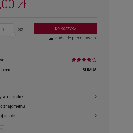
,00 zł
szt.
DO KOSZYKA
-
dodaj do przechowalni
na:
ducent:
SUMUS
ytaj o produkt
eć znajomemu
aj opinię