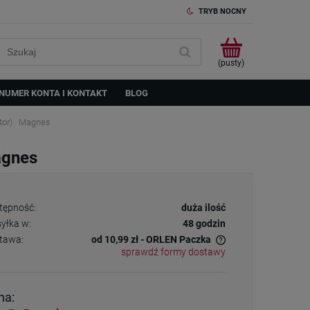
TRYB NOCNY
(pusty)
NUMER KONTA I KONTAKT
BLOG
or) . Magnes
agnes
tępność:
duża ilość
yłka w:
48 godzin
tawa:
od 10,99 zł
- ORLEN Paczka
sprawdź formy dostawy
Cena nie zawiera ewentualnych kosztów
płatności
na: