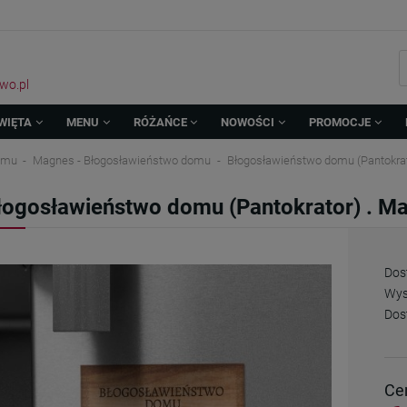
wo.pl
WIĘTA
MENU
RÓŻAŃCE
NOWOŚCI
PROMOCJE
omu
Magnes - Błogosławieństwo domu
Błogosławieństwo domu (Pantokrat
łogosławieństwo domu (Pantokrator) . M
Dos
Wys
Dos
Ce