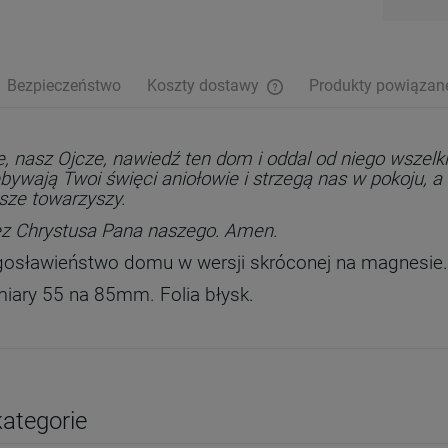
Bezpieczeństwo
Koszty dostawy
Produkty powiązan
Cena nie zawiera ewentualn
płatności
, nasz Ojcze, nawiedź ten dom i oddal od niego wszelk
bywają Twoi święci aniołowie i strzegą nas w pokoju,
sze towarzyszy.
ez Chrystusa Pana naszego. Amen.
gosławieństwo domu w wersji skróconej na magnesie.
iary 55 na 85mm. Folia błysk.
ategorie