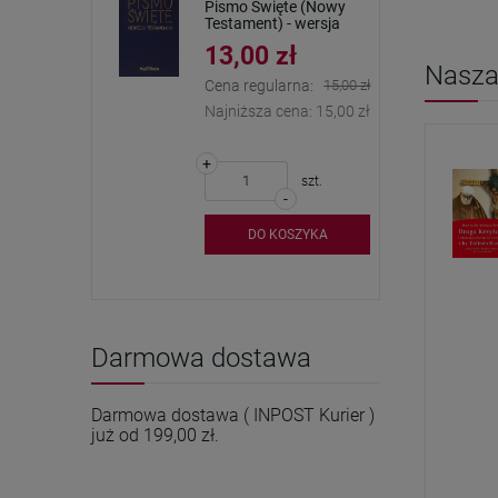
Pismo Święte (Nowy
Testament) - wersja
kieszonkowa
13,00 zł
Nasza 
Cena regularna:
15,00 zł
Najniższa cena:
15,00 zł
+
szt.
-
DO KOSZYKA
Darmowa dostawa
Darmowa dostawa ( INPOST Kurier )
już od 199,00 zł.