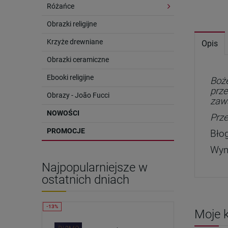
Różańce
Obrazki religijne
Krzyże drewniane
Opis
Obrazki ceramiczne
Ebooki religijne
Boże
prze
Obrazy - João Fucci
zaw
NOWOŚCI
Prz
PROMOCJE
Bło
Wym
Najpopularniejsze w
ostatnich dniach
Moje k