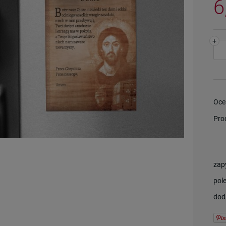
6
+
Oce
Pro
zap
pol
dod