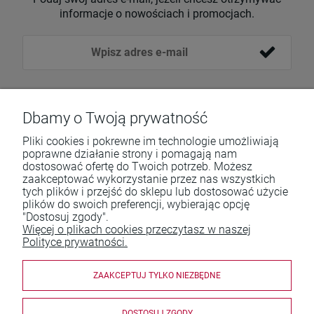
informacje o nowościach i promocjach.
Dbamy o Twoją prywatność
Pliki cookies i pokrewne im technologie umożliwiają
poprawne działanie strony i pomagają nam
dostosować ofertę do Twoich potrzeb. Możesz
zaakceptować wykorzystanie przez nas wszystkich
Pomoc
tych plików i przejść do sklepu lub dostosować użycie
plików do swoich preferencji, wybierając opcję
Moje konto
"Dostosuj zgody".
Więcej o plikach cookies przeczytasz w naszej
Płatności i dostawa
Polityce prywatności.
Informacje
ZAAKCEPTUJ TYLKO NIEZBĘDNE
O nas
DOSTOSUJ ZGODY