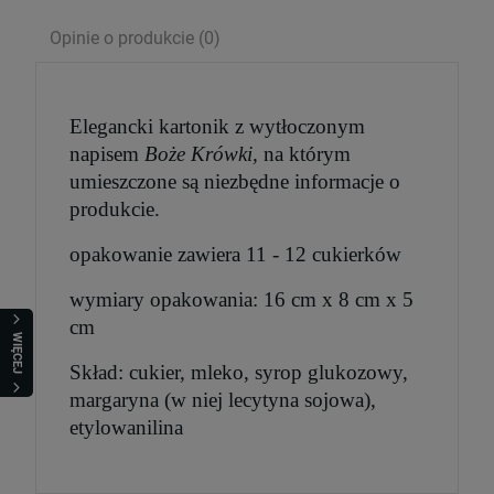
Opinie o produkcie (0)
Serce Jezusa miłością goreje. Rozważania
wezwań Litanii do NSPJ
29,99 zł
Elegancki kartonik z wytłoczonym
napisem
Boże Krówki,
na którym
Cena regularna:
39,99 zł
umieszczone są niezbędne informacje o
Najniższa cena:
29,99 zł
produkcie.
szt.
opakowanie zawiera 11 - 12 cukierków
wymiary opakowania: 16 cm x 8 cm x 5
DO KOSZYKA
cm
WIĘCEJ
Skład: cukier, mleko, syrop glukozowy,
margaryna (w niej lecytyna sojowa),
etylowanilina