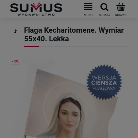
Do darmowej dostawy brakuje
199
PLN
Flaga Kecharitomene. Wymiar
55x40. Lekka