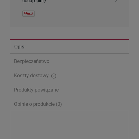
dodaj opinię
Pismo Święte (Nowy Testament) - wersja
kieszonkowa
13,00 zł
Cena regularna:
15,00 zł
Opis
Najniższa cena:
15,00 zł
Bezpieczeństwo
szt.
Koszty dostawy
Cena nie zawiera ewentualnych kosztów płatności
DO KOSZYKA
Produkty powiązane
Opinie o produkcie (0)