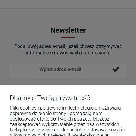
Newsletter
Podaj swój adres e-mail, jeżeli chcesz otrzymywać
informacje o nowościach i promocjach.
Dbamy o Twoją prywatność
Pliki cookies i pokrewne im technologie umożliwiają
poprawne działanie strony i pomagają nam
dostosować ofertę do Twoich potrzeb. Możesz
zaakceptować wykorzystanie przez nas wszystkich
Pomoc
tych plików i przejść do sklepu lub dostosować użycie
plików do swoich preferencji, wybierając opcję