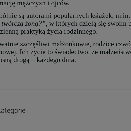
mację mężczyzn i ojców.
ólnie są autorami popularnych książek, m.in
 twórczą żoną?”
, w których dzielą się swoim
zienną praktyką życia rodzinnego.
watnie szczęśliwi małżonkowie, rodzice czwórk
owej. Ich życie to świadectwo, że małżeństw
osną drogą – każdego dnia.
ategorie