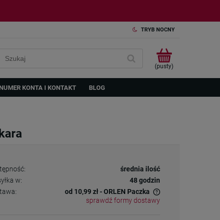
TRYB NOCNY
(pusty)
NUMER KONTA I KONTAKT
BLOG
ekara
tępność:
średnia ilość
yłka w:
48 godzin
tawa:
od 10,99 zł
- ORLEN Paczka
sprawdź formy dostawy
Cena nie zawiera ewentualnych kosztów