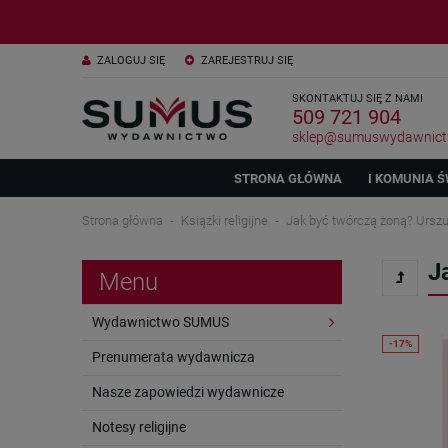
ZALOGUJ SIĘ
ZAREJESTRUJ SIĘ
SKONTAKTUJ SIĘ Z NAMI
509 721 904
sklep@sumuswydawnict
STRONA GŁÓWNA
I KOMUNIA Ś
Strona główna
Książki religijne
Jak być twórczą żoną? Urszul
J
Menu
Wydawnictwo SUMUS
Prenumerata wydawnicza
Nasze zapowiedzi wydawnicze
Notesy religijne