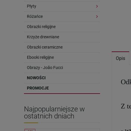
Płyty
Różańce
Obrazki religijne
Krzyże drewniane
Obrazki ceramiczne
Ebooki religijne
Opis
Obrazy - João Fucci
NOWOŚCI
Odk
PROMOCJE
Z t
Najpopularniejsze w
ostatnich dniach
- w