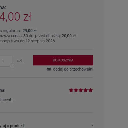
płatności
na:
4,00 zł
a regularna:
29,00 zł
niższa cena z 30 dni przed obniżką:
20,00 zł
mocja trwa do 12 sierpnia 2026
szt.
DO KOSZYKA
-
dodaj do przechowalni
na:
ducent:
-
ytaj o produkt