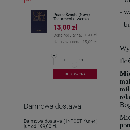
- w
Pismo Święte (Nowy
Testament) - wersja
- b
kieszonkowa
13,00 zł
Cena regularna:
15,00 zł
Najniższa cena:
15,00 zł
Wyd
+
Ilo
szt.
-
Mic
DO KOSZYKA
mał
mił
rek
Bo
Darmowa dostawa
Mic
Darmowa dostawa ( INPOST Kurier )
pom
już od 199,00 zł.