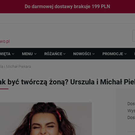
Do darmowej dostawy brakuje
199
PLN
wo.pl
WIĘTA
MENU
RÓŻAŃCE
NOWOŚCI
PROMOCJE
a i Michał Piekara
ak być twórczą żoną? Urszula i Michał Pi
Dos
Wys
Dos