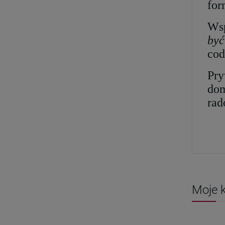
for
Wsp
być
cod
Pry
dom
rad
Moje k