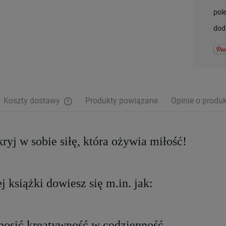
pol
dod
Koszty dostawy
Produkty powiązane
Opinie o produk
Cena nie zawiera ewentualnych kosztów
płatności
ryj w sobie siłę, która ożywia miłość!
ej książki dowiesz się m.in. jak:
nosić kreatywność w codzienność