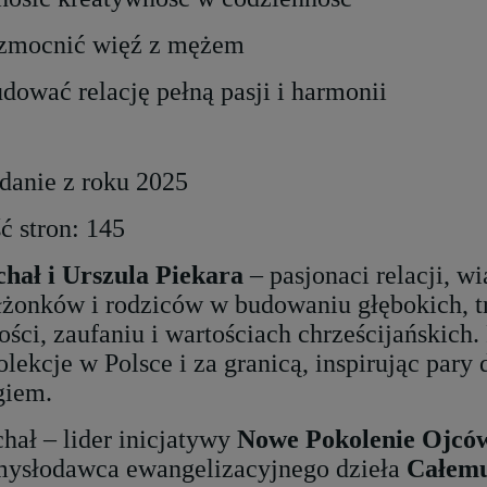
zmocnić więź z mężem
Serce Jezusa miłością
Nasza Pani z Tihaljiny -
goreje. Rozważania
obrazek laminowany
udować relację pełną pasji i harmonii
wezwań Litanii do NSPJ
29,99 zł
2,00 zł
Cena regularna:
39,99 zł
+
Najniższa cena:
29,99 zł
szt.
anie z roku 2025
-
+
DO KOSZYKA
ść stron: 145
szt.
-
hał i Urszula Piekara
– pasjonaci relacji, wi
DO KOSZYKA
żonków i rodziców w budowaniu głębokich, t
ości, zaufaniu i wartościach chrześcijańskich.
olekcje w Polsce i za granicą, inspirując pary 
giem.
hał – lider inicjatywy
Nowe Pokolenie Ojcó
ysłodawca ewangelizacyjnego dzieła
Całemu