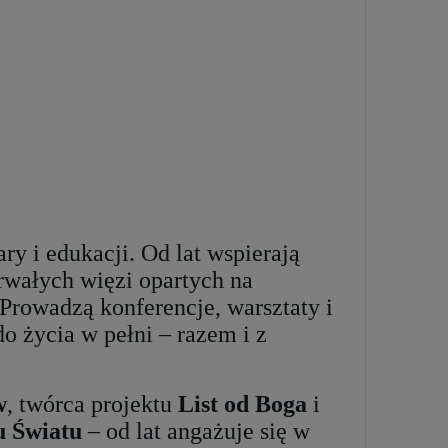
10 kroków do szczupłej
Zakładka
sylwetki
Kecharitomene. Lit
do NSM
34,99 zł
2,50 zł
Cena regularna:
39,99 zł
+
Najniższa cena:
29,99 zł
szt.
-
+
DO KOSZYKA
szt.
-
ary i edukacji. Od lat wspierają
DO KOSZYKA
rwałych więzi opartych na
 Prowadzą konferencje, warsztaty i
do życia w pełni – razem i z
w
, twórca projektu
List od Boga
i
 Światu
– od lat angażuje się w