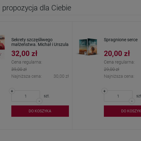
propozycja dla Ciebie
Sekrety szczęśliwego
Spragnione serce
małżeństwa. Michał i Urszula
Piekara
32,00 zł
20,00 zł
Cena regularna:
Cena regularna:
39,00 zł
29,00 zł
Najniższa cena:
30,00 zł
Najniższa cena:
+
+
szt.
szt
-
-
DO KOSZYKA
DO KOSZY