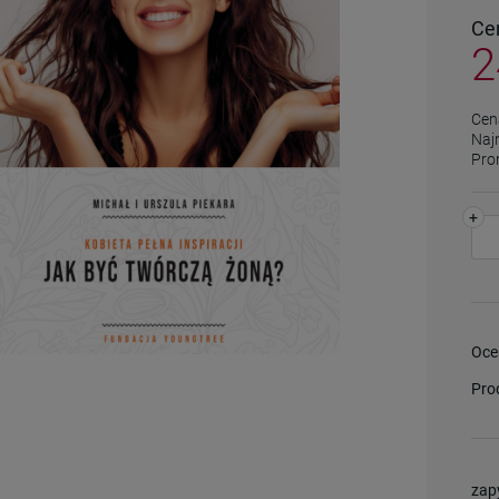
Ce
2
Cen
Naj
Pro
+
Oce
Pro
zap