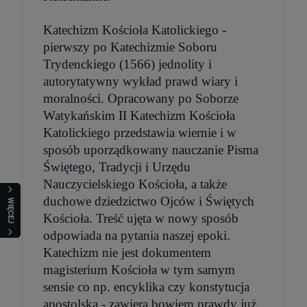
szt.
Katechizm Kościoła Katolickiego -
DO KOSZYKA
pierwszy po Katechizmie Soboru
Trydenckiego (1566) jednolity i
autorytatywny wykład prawd wiary i
moralności. Opracowany po Soborze
Watykańskim II Katechizm Kościoła
Katolickiego przedstawia wiernie i w
sposób uporządkowany nauczanie Pisma
Świętego, Tradycji i Urzędu
Nauczycielskiego Kościoła, a także
duchowe dziedzictwo Ojców i Świętych
WIĘCEJ
Kościoła. Treść ujęta w nowy sposób
odpowiada na pytania naszej epoki.
Katechizm nie jest dokumentem
magisterium Kościoła w tym samym
sensie co np. encyklika czy konstytucja
apostolska - zawiera bowiem prawdy już