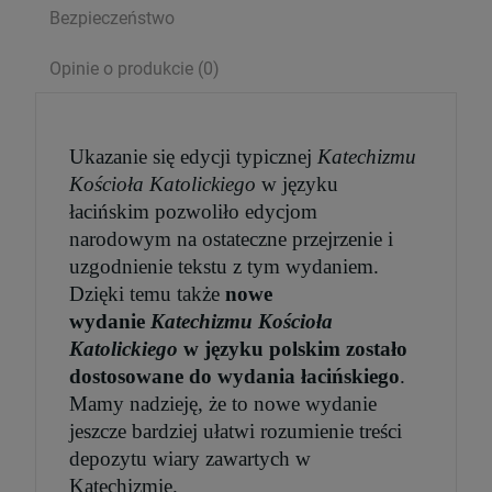
Bezpieczeństwo
Opinie o produkcie (0)
Ukazanie się edycji typicznej
Katechizmu
Kościoła Katolickiego
w języku
łacińskim pozwoliło edycjom
narodowym na ostateczne przejrzenie i
uzgodnienie tekstu z tym wydaniem.
Dzięki temu także
nowe
wydanie
Katechizmu Kościoła
Serce Jezusa miłością goreje. Rozważania
wezwań Litanii do NSPJ
Katolickiego
w języku polskim zostało
29,99 zł
dostosowane do wydania łacińskiego
.
Mamy nadzieję, że to nowe wydanie
Cena regularna:
39,99 zł
Najniższa cena:
29,99 zł
jeszcze bardziej ułatwi rozumienie treści
depozytu wiary zawartych w
Katechizmie.