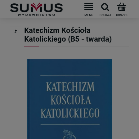
Do darmowej dostawy brakuje
199
PLN
Katechizm Kościoła
Katolickiego (B5 - twarda)