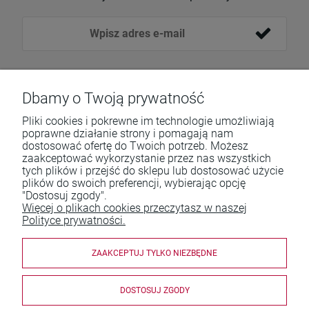
Dbamy o Twoją prywatność
Pliki cookies i pokrewne im technologie umożliwiają
poprawne działanie strony i pomagają nam
dostosować ofertę do Twoich potrzeb. Możesz
zaakceptować wykorzystanie przez nas wszystkich
Pomoc
tych plików i przejść do sklepu lub dostosować użycie
plików do swoich preferencji, wybierając opcję
Moje konto
"Dostosuj zgody".
Więcej o plikach cookies przeczytasz w naszej
Płatności i dostawa
Polityce prywatności.
Informacje
ZAAKCEPTUJ TYLKO NIEZBĘDNE
O nas
DOSTOSUJ ZGODY