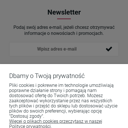
Newsletter
Podaj swój adres e-mail, jeżeli chcesz otrzymywać
informacje o nowościach i promocjach.
Dbamy o Twoją prywatność
Pliki cookies i pokrewne im technologie umożliwiają
poprawne działanie strony i pomagają nam
dostosować ofertę do Twoich potrzeb. Możesz
zaakceptować wykorzystanie przez nas wszystkich
Pomoc
tych plików i przejść do sklepu lub dostosować użycie
plików do swoich preferencji, wybierając opcję
Moje konto
"Dostosuj zgody".
Więcej o plikach cookies przeczytasz w naszej
Płatności i dostawa
Polityce prywatności.