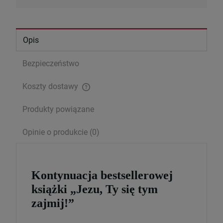
Opis
Bezpieczeństwo
Koszty dostawy
Cena nie zawiera ewentualnych kosztów płatności
Produkty powiązane
Opinie o produkcie (0)
Serce Jezusa miłością goreje. Rozważania
wezwań Litanii do NSPJ
29,99 zł
Kontynuacja bestsellerowej
Cena regularna:
39,99 zł
książki „Jezu, Ty się tym
Najniższa cena:
29,99 zł
zajmij!”