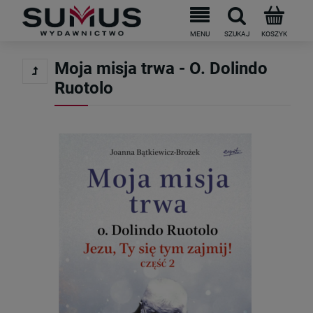
Do darmowej dostawy brakuje
199
PLN
Moja misja trwa - O. Dolindo
Ruotolo