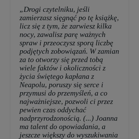
szt.
„Drogi czytelniku, jeśli
zamierzasz sięgnąć po tę książkę,
DO KOSZYKA
licz się z tym, że zarwiesz kilka
nocy, zawalisz parę ważnych
spraw i przeoczysz sporą liczbę
podjętych zobowiązań. W zamian
za to otworzy się przed tobą
wiele faktów i okoliczności z
życia świętego kapłana z
Neapolu, poruszy się serce i
przymusi do przemyśleń, a co
najważniejsze, pozwoli ci przez
pewien czas oddychać
nadprzyrodzonością. (...) Joanna
ma talent do opowiadania, a
jeszcze większy do wyszukiwania