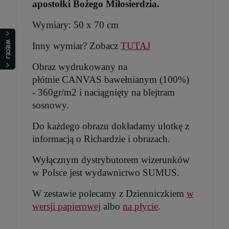
apostołki Bożego Miłosierdzia.
29,99 zł
Wymiary: 50 x 70 cm
Cena regularna:
39,99 zł
Najniższa cena:
29,99 zł
WIĘCEJ
Inny wymiar? Zobacz
TUTAJ
Obraz wydrukowany na
szt.
płótnie CANVAS bawełnianym (100%)
- 360gr/m2 i naciągnięty na blejtram
DO KOSZYKA
sosnowy.
Do każdego obrazu dokładamy ulotkę z
informacją o Richardzie i obrazach.
Wyłącznym dystrybutorem wizerunków
w Polsce jest wydawnictwo SUMUS.
W zestawie polecamy z Dzienniczkiem
w
wersji papierowej
albo
na płycie
.