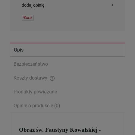
dodaj opinię
Opis
Bezpieczeństwo
Koszty dostawy
Cena nie zawiera ewentualnych kosztów płatności
Produkty powiązane
Opinie o produkcie (0)
Obraz św. Faustyny Kowalskiej -
Serce Jezusa miłością goreje. Rozważania
wezwań Litanii do NSPJ