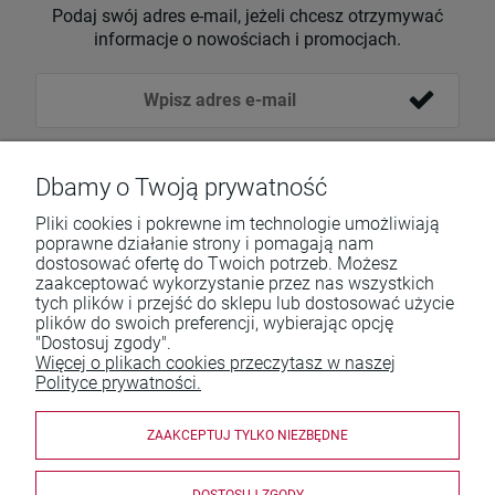
Podaj swój adres e-mail, jeżeli chcesz otrzymywać
informacje o nowościach i promocjach.
Dbamy o Twoją prywatność
Pliki cookies i pokrewne im technologie umożliwiają
poprawne działanie strony i pomagają nam
dostosować ofertę do Twoich potrzeb. Możesz
zaakceptować wykorzystanie przez nas wszystkich
tych plików i przejść do sklepu lub dostosować użycie
Pomoc
plików do swoich preferencji, wybierając opcję
"Dostosuj zgody".
Moje konto
Więcej o plikach cookies przeczytasz w naszej
Polityce prywatności.
Płatności i dostawa
ZAAKCEPTUJ TYLKO NIEZBĘDNE
Informacje
O nas