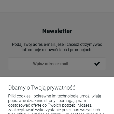
Newsletter
Podaj swój adres e-mail, jeżeli chcesz otrzymywać
informacje o nowościach i promocjach.
Dbamy o Twoją prywatność
Pliki cookies i pokrewne im technologie umożliwiają
poprawne działanie strony i pomagają nam
dostosować ofertę do Twoich potrzeb. Możesz
zaakceptować wykorzystanie przez nas wszystkich
Pomoc