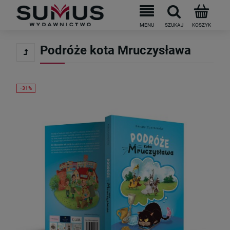
Do darmowej dostawy brakuje
199
PLN
Podróże kota Mruczysława