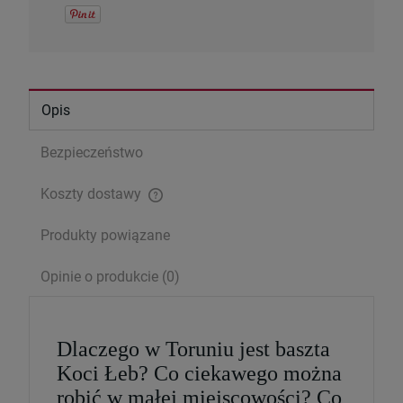
Opis
Bezpieczeństwo
Koszty dostawy
Cena nie zawiera ewentualnych kosztów płatności
Produkty powiązane
Serce Jezusa miłością goreje. Rozważania
Opinie o produkcie (0)
wezwań Litanii do NSPJ
29,99 zł
Cena regularna:
39,99 zł
Dlaczego w Toruniu jest baszta
Najniższa cena:
29,99 zł
Koci Łeb? Co ciekawego można
robić w małej miejscowości? Co