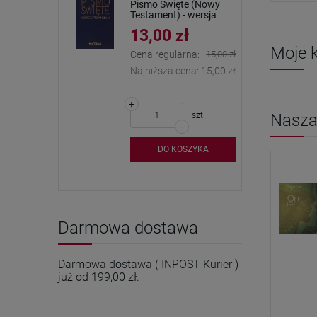
Pismo Święte (Nowy
Testament) - wersja
kieszonkowa
13,00 zł
Moje k
Cena regularna:
15,00 zł
Najniższa cena:
15,00 zł
+
szt.
Nasza 
-
DO KOSZYKA
Darmowa dostawa
Darmowa dostawa ( INPOST Kurier )
już od 199,00 zł.