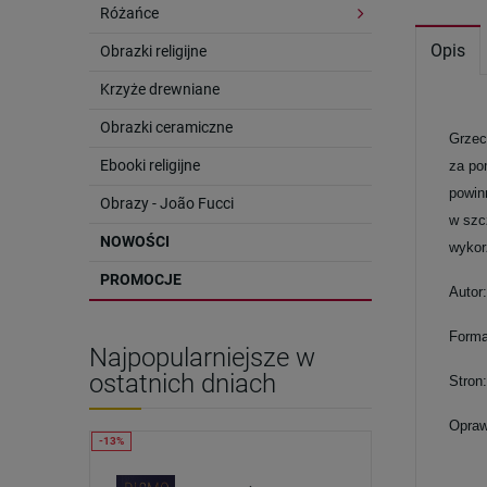
Różańce
Opis
Obrazki religijne
Krzyże drewniane
Obrazki ceramiczne
Grzec
Ebooki religijne
za po
powin
Obrazy - João Fucci
w szc
NOWOŚCI
wykor
PROMOCJE
Autor
Forma
Najpopularniejsze w
ostatnich dniach
Stron
Opraw