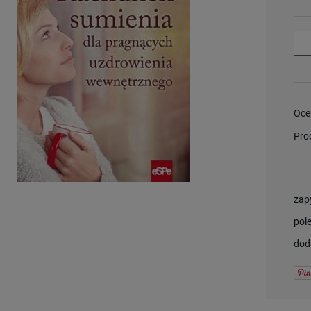
Oce
Pro
zap
pol
dod