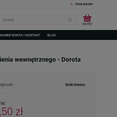
TRYB NOCNY
(pusty)
NUMER KONTA I KONTAKT
BLOG
ienia wewnętrznego - Dorota
tępność:
brak towaru
na:
,50 zł