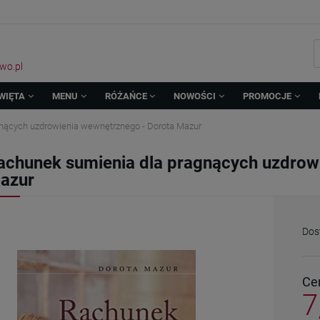
wo.pl
WIĘTA
MENU
RÓŻAŃCE
NOWOŚCI
PROMOCJE
nących uzdrowienia wewnętrznego - Dorota Mazur
achunek sumienia dla pragnących uzdrow
azur
Dos
Ce
7