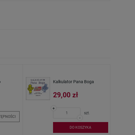
10 kroków do szczupłej
Zakładka
sylwetki
Kecharitomene. Lit
do NSM
34,99 zł
2,50 zł
Cena regularna:
39,99 zł
+
Najniższa cena:
29,99 zł
szt.
-
+
DO KOSZYKA
szt.
-
DO KOSZYKA
o
Kalkulator Pana Boga
29,00 zł
+
szt.
TĘPNOŚCI
-
DO KOSZYKA