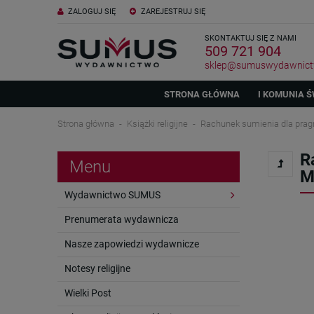
ZALOGUJ SIĘ
ZAREJESTRUJ SIĘ
SKONTAKTUJ SIĘ Z NAMI
509 721 904
sklep@sumuswydawnict
STRONA GŁÓWNA
I KOMUNIA Ś
Strona główna
Książki religijne
Rachunek sumienia dla prag
R
Menu
M
Wydawnictwo SUMUS
Prenumerata wydawnicza
Nasze zapowiedzi wydawnicze
Notesy religijne
Wielki Post