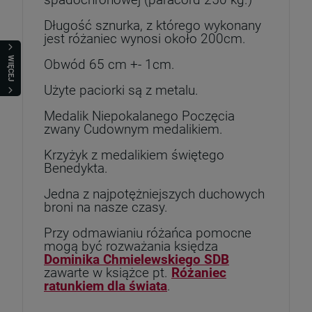
spadochronowej (paracord 250 kg.)
Długość sznurka, z którego wykonany
jest różaniec wynosi około 200cm.
WIĘCEJ
Obwód 65 cm +- 1cm.
Użyte paciorki są z metalu.
Medalik Niepokalanego Poczęcia
zwany Cudownym medalikiem.
Krzyżyk z medalikiem świętego
Benedykta.
Jedna z najpotężniejszych duchowych
broni na nasze czasy.
Przy odmawianiu różańca pomocne
mogą być rozważania księdza
Dominika Chmielewskiego SDB
zawarte w książce pt.
Różaniec
ratunkiem dla świata
.