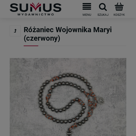
Do darmowej dostawy brakuje
199
PLN
Różaniec Wojownika Maryi
(czerwony)