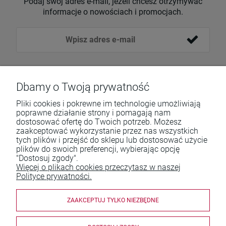
Podaj swój adres e-mail, jeżeli chcesz otrzymywać
informacje o nowościach i promocjach.
Dbamy o Twoją prywatność
Pliki cookies i pokrewne im technologie umożliwiają
poprawne działanie strony i pomagają nam
dostosować ofertę do Twoich potrzeb. Możesz
zaakceptować wykorzystanie przez nas wszystkich
Pomoc
tych plików i przejść do sklepu lub dostosować użycie
plików do swoich preferencji, wybierając opcję
Moje konto
"Dostosuj zgody".
Więcej o plikach cookies przeczytasz w naszej
Płatności i dostawa
Polityce prywatności.
Informacje
ZAAKCEPTUJ TYLKO NIEZBĘDNE
O nas