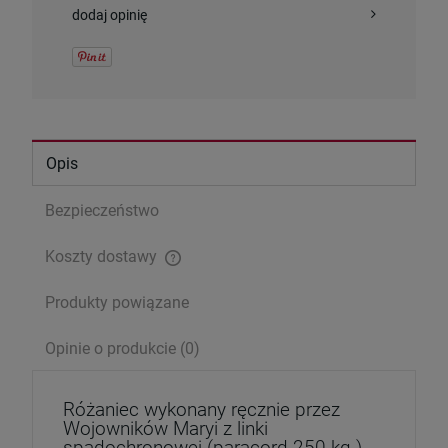
dodaj opinię
Opis
Serce Jezusa miłością goreje. Rozważania
Bezpieczeństwo
wezwań Litanii do NSPJ
29,99 zł
Koszty dostawy
Cena regularna:
39,99 zł
Cena nie zawiera ewentualnych kosztów płatności
Najniższa cena:
29,99 zł
Produkty powiązane
Opinie o produkcie (0)
szt.
Różaniec wykonany ręcznie przez
DO KOSZYKA
Wojowników Maryi z linki