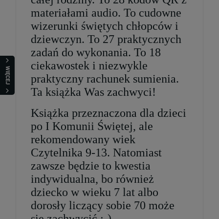
szt.
materiałami audio. To cudowne
wizerunki świętych chłopców i
DO KOSZYKA
dziewczyn. To 27 praktycznych
zadań do wykonania. To 18
ciekawostek i niezwykle
WIĘCEJ
praktyczny rachunek sumienia.
Ta książka Was zachwyci!
Książka przeznaczona dla dzieci
po I Komunii Świętej, ale
rekomendowany wiek
Czytelnika 9-13. Natomiast
zawsze będzie to kwestia
indywidualna, bo również
dziecko w wieku 7 lat albo
dorosły liczący sobie 70 może
się zachwycić :-)