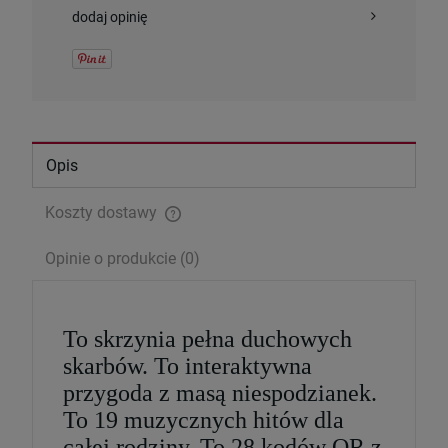
dodaj opinię
Opis
Koszty dostawy
Cena nie zawiera ewentualnych kosztów płatności
Opinie o produkcie (0)
Serce Jezusa miłością goreje. Rozważania
wezwań Litanii do NSPJ
29,99 zł
To skrzynia pełna duchowych
skarbów. To interaktywna
Cena regularna:
39,99 zł
przygoda z masą niespodzianek.
Najniższa cena:
29,99 zł
To 19 muzycznych hitów dla
całej rodziny. To 28 kodów QR z