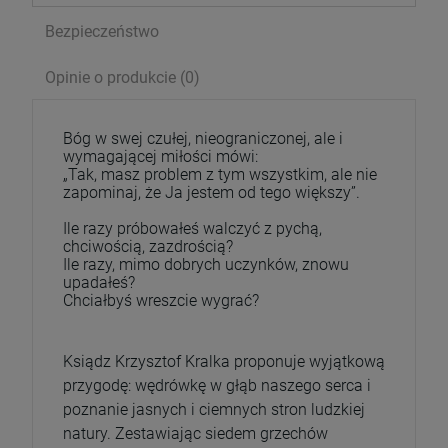
Bezpieczeństwo
Opinie o produkcie (0)
Bóg w swej czułej, nieograniczonej, ale i
wymagającej miłości mówi:
„Tak, masz problem z tym wszystkim, ale nie
zapominaj, że Ja jestem od tego większy”.
Ile razy próbowałeś walczyć z pychą,
chciwością, zazdrością?
Ile razy, mimo dobrych uczynków, znowu
upadałeś?
Serce Jezusa miłością goreje. Rozważania
Chciałbyś wreszcie wygrać?
wezwań Litanii do NSPJ
29,99 zł
Ksiądz Krzysztof Kralka proponuje wyjątkową
Cena regularna:
39,99 zł
przygodę: wędrówkę w głąb naszego serca i
Najniższa cena:
29,99 zł
poznanie jasnych i ciemnych stron ludzkiej
natury. Zestawiając siedem grzechów