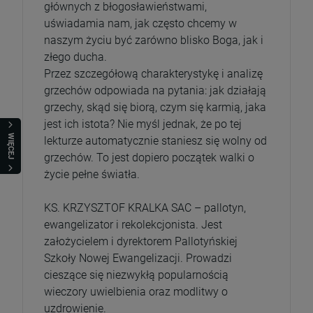
szt.
głównych z błogosławieństwami,
uświadamia nam, jak często chcemy w
DO KOSZYKA
naszym życiu być zarówno blisko Boga, jak i
złego ducha.
Przez szczegółową charakterystykę i analizę
grzechów odpowiada na pytania: jak działają
grzechy, skąd się biorą, czym się karmią, jaka
jest ich istota? Nie myśl jednak, że po tej
WIĘCEJ
lekturze automatycznie staniesz się wolny od
grzechów. To jest dopiero początek walki o
życie pełne światła.
KS. KRZYSZTOF KRALKA SAC – pallotyn,
ewangelizator i rekolekcjonista. Jest
założycielem i dyrektorem Pallotyńskiej
Szkoły Nowej Ewangelizacji. Prowadzi
cieszące się niezwykłą popularnością
wieczory uwielbienia oraz modlitwy o
uzdrowienie.