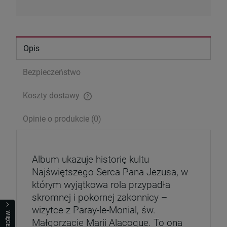
Opis
Bezpieczeństwo
Koszty dostawy
Cena nie zawiera ewentualnych kosztów płatności
Opinie o produkcie (0)
Serce Jezusa miłością goreje. Rozważania
wezwań Litanii do NSPJ
Album ukazuje historię kultu
29,99 zł
Najświętszego Serca Pana Jezusa, w
którym wyjątkowa rola przypadła
Cena regularna:
39,99 zł
skromnej i pokornej zakonnicy –
Najniższa cena:
29,99 zł
wizytce z Paray-le-Monial, św.
WIĘCEJ
Małgorzacie Marii Alacoque. To ona