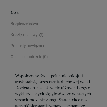
Opis
Bezpieczeństwo
Koszty dostawy
Cena nie zawiera ewentualnych kosztów płatności
Produkty powiązane
Opinie o produkcie (0)
Pismo Święte (Nowy Testament) - wersja
kieszonkowa
Współczesny świat pełen niepokoju i
13,00 zł
trosk stał się przestrzenią duchowej walki.
Dociera do nas tak wiele różnych i często
Cena regularna:
15,00 zł
Najniższa cena:
15,00 zł
wykluczających się głosów, że w naszych
sercach rodzi się zamęt. Szatan chce nas
uczynić sierotami, wmawiając nam, że