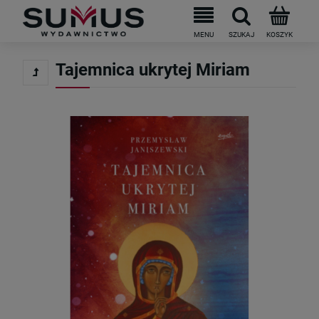
Do darmowej dostawy brakuje
199
PLN
Tajemnica ukrytej Miriam