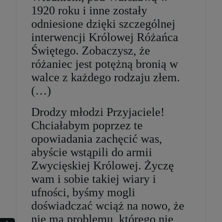
szt.
1920 roku i inne zostały
odniesione dzięki szczególnej
DO KOSZYKA
interwencji Królowej Różańca
Świętego. Zobaczysz, że
różaniec jest potężną bronią w
walce z każdego rodzaju złem.
(…)
Drodzy młodzi Przyjaciele!
Chciałabym poprzez te
opowiadania zachęcić was,
abyście wstąpili do armii
Zwycięskiej Królowej. Życzę
wam i sobie takiej wiary i
ufności, byśmy mogli
doświadczać wciąż na nowo, że
nie ma problemu, którego nie