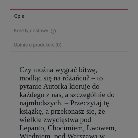
Opis
Koszty dostawy
Cena nie zawiera ewentualnych kosztów płatności
Opinie o produkcie (0)
Czy można wygrać bitwę,
modląc się na różańcu? – to
pytanie Autorka kieruje do
Serce Jezusa miłością goreje. Rozważania
każdego z nas, a szczególnie do
wezwań Litanii do NSPJ
najmłodszych. – Przeczytaj tę
29,99 zł
książkę, a przekonasz się, że
Cena regularna:
39,99 zł
wielkie zwycięstwa pod
Najniższa cena:
29,99 zł
Lepanto, Chocimiem, Lwowem,
Wiedniem, pod Warszawą w