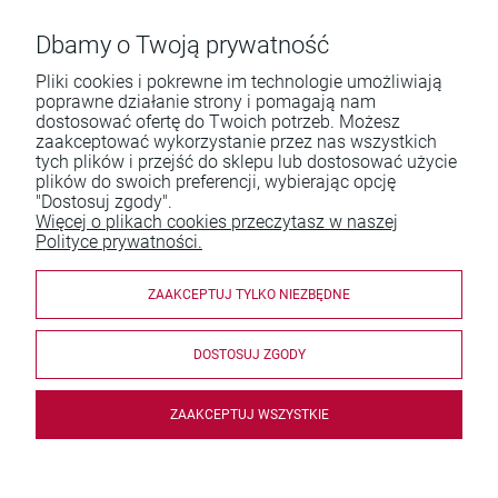
Dbamy o Twoją prywatność
Pliki cookies i pokrewne im technologie umożliwiają
poprawne działanie strony i pomagają nam
dostosować ofertę do Twoich potrzeb. Możesz
zaakceptować wykorzystanie przez nas wszystkich
Pomoc
tych plików i przejść do sklepu lub dostosować użycie
plików do swoich preferencji, wybierając opcję
Moje konto
"Dostosuj zgody".
Więcej o plikach cookies przeczytasz w naszej
Płatności i dostawa
Polityce prywatności.
Informacje
ZAAKCEPTUJ TYLKO NIEZBĘDNE
O nas
DOSTOSUJ ZGODY
ZAAKCEPTUJ WSZYSTKIE
© 2026 sumuswydawnictwo.pl. Wszelkie prawa zastrzeżone.
Zwycięstwa Różańcowe + CD
Styl graficzny i aplikacje ShopGadget.pl
Sklep internetowy
Shoper.pl