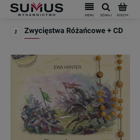
Do darmowej dostawy brakuje
199
PLN
Zwycięstwa Różańcowe + CD