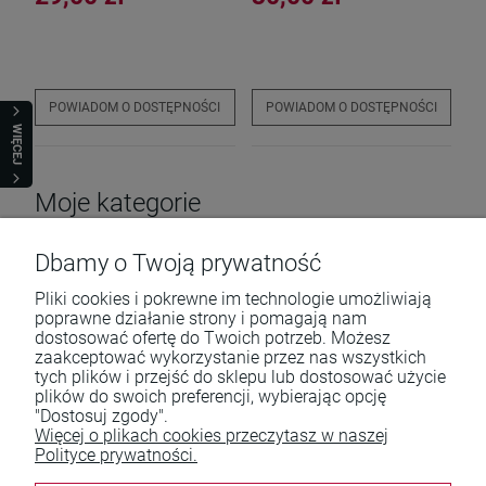
POWIADOM O DOSTĘPNOŚCI
POWIADOM O DOSTĘPNOŚCI
WIĘCEJ
Moje kategorie
Dbamy o Twoją prywatność
Pliki cookies i pokrewne im technologie umożliwiają
poprawne działanie strony i pomagają nam
dostosować ofertę do Twoich potrzeb. Możesz
zaakceptować wykorzystanie przez nas wszystkich
tych plików i przejść do sklepu lub dostosować użycie
Pomoc
plików do swoich preferencji, wybierając opcję
"Dostosuj zgody".
Moje konto
Więcej o plikach cookies przeczytasz w naszej
Polityce prywatności.
Płatności i dostawa