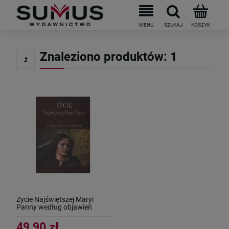
Znaleziono produktów: 1
Życie Najświętszej Maryi
Panny według objawień
błogosławionej Anny
Katarzyny Emmerich
49,90 zł