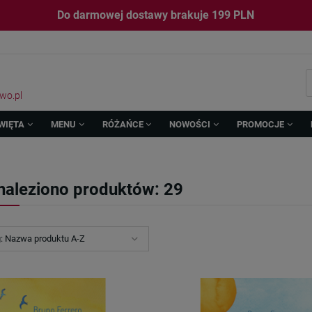
Do darmowej dostawy brakuje
199
PLN
wo.pl
WIĘTA
MENU
RÓŻAŃCE
NOWOŚCI
PROMOCJE
naleziono produktów: 29
g:
Nazwa produktu A-Z