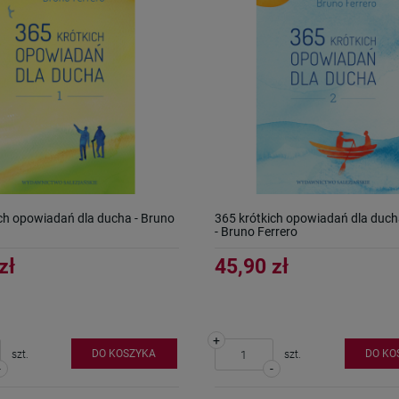
ch opowiadań dla ducha - Bruno
365 krótkich opowiadań dla duch
- Bruno Ferrero
zł
45,90 zł
+
DO KOSZYKA
DO KO
szt.
szt.
-
-