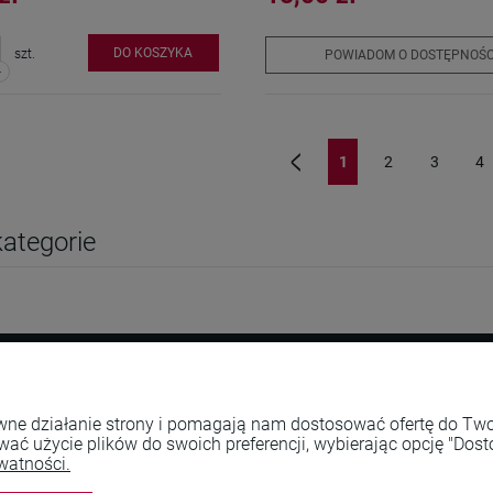
DO KOSZYKA
szt.
POWIADOM O DOSTĘPNOŚC
-
1
2
3
4
«
ategorie
Płatności i dostawa
Informacje
rawne działanie strony i pomagają nam dostosować ofertę do T
wać użycie plików do swoich preferencji, wybierając opcję "Dost
Formy płatności
Polityka prywa
watności.
Czas i koszty dostawy. Zwroty
Regulamin skle