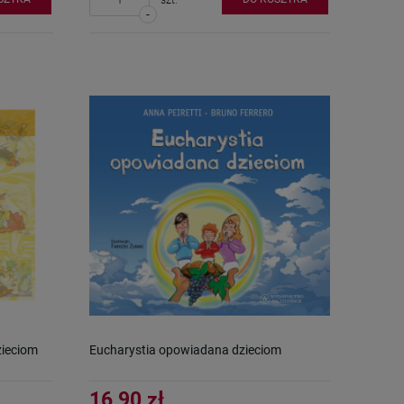
-
zieciom
Eucharystia opowiadana dzieciom
16,90 zł