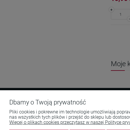
+
Moje k
Dbamy o Twoją prywatność
Pomoc
Moje konto
Pliki cookies i pokrewne im technologie umożliwiają pop
nas wszystkich tych plików i przejść do sklepu lub dostoso
Numer konta
Twoje zamówienia
Więcej o plikach cookies przeczytasz w naszej Polityce pry
Wsparcie dla Marka Piotrowskiego
Ustawienia konta