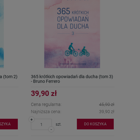
a (tom 2)
365 krótkich opowiadań dla ducha (tom 3)
- Bruno Ferrero
39,90 zł
Cena regularna:
45,90 zł
Najniższa cena:
39,90 zł
+
SZYKA
DO KOSZYKA
szt.
-