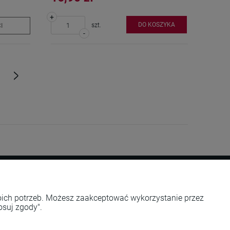
+
DO KOSZYKA
szt.
I
-
»
O nas
woich potrzeb. Możesz zaakceptować wykorzystanie przez
osuj zgody".
tności
NUMER KONTA i KONTAKT
pu
Rekolekcje