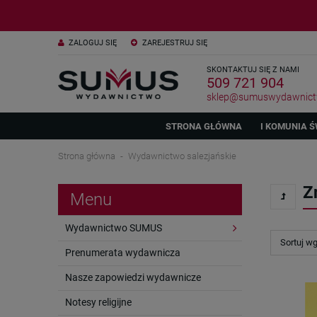
ZALOGUJ SIĘ
ZAREJESTRUJ SIĘ
SKONTAKTUJ SIĘ Z NAMI
509 721 904
sklep@sumuswydawnict
STRONA GŁÓWNA
I KOMUNIA Ś
Strona główna
Wydawnictwo salezjańskie
Z
Menu
Wydawnictwo SUMUS
Sortuj w
Prenumerata wydawnicza
Nasze zapowiedzi wydawnicze
Notesy religijne