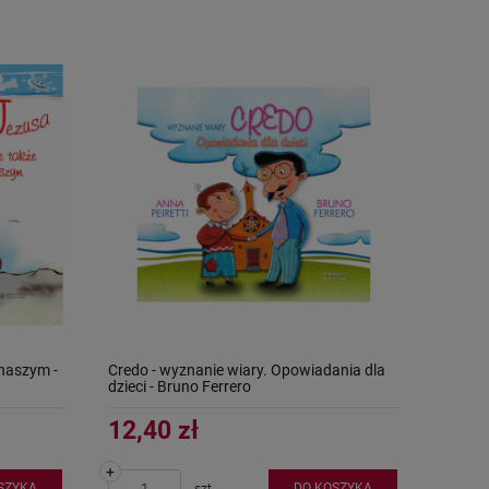
 naszym -
Credo - wyznanie wiary. Opowiadania dla
dzieci - Bruno Ferrero
12,40 zł
+
SZYKA
DO KOSZYKA
szt.