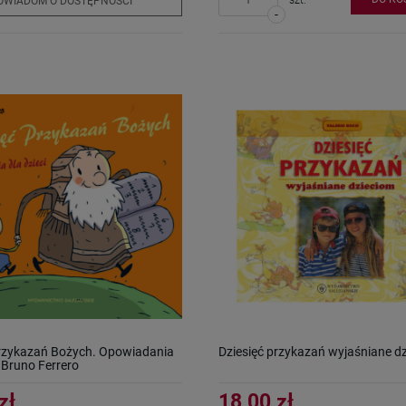
OWIADOM O DOSTĘPNOŚCI
-
Przykazań Bożych. Opowiadania
Dziesięć przykazań wyjaśniane d
- Bruno Ferrero
zł
18,00 zł