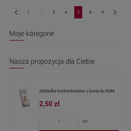
1
...
5
6
7
8
9
«
»
Moje kategorie
Nasza propozycja dla Ciebie
Zakładka Kecharitomene. Litania do NSM
2,50 zł
szt.