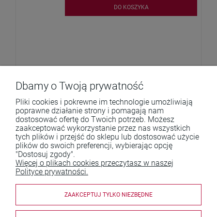
DO KOSZYKA
Dbamy o Twoją prywatność
Pliki cookies i pokrewne im technologie umożliwiają
poprawne działanie strony i pomagają nam
dostosować ofertę do Twoich potrzeb. Możesz
zaakceptować wykorzystanie przez nas wszystkich
Pomoc
tych plików i przejść do sklepu lub dostosować użycie
plików do swoich preferencji, wybierając opcję
Moje konto
"Dostosuj zgody".
Więcej o plikach cookies przeczytasz w naszej
Płatności i dostawa
Polityce prywatności.
Informacje
ZAAKCEPTUJ TYLKO NIEZBĘDNE
O nas