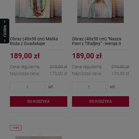
WIĘCEJ
Obraz (40x50 cm) Matka
Obraz (40x50 cm) "Nasza
Boża z Guadalupe
Pani z Tihaljiny" - wersja II
189,00 zł
189,00 zł
Cena regularna:
219,00 zł
Cena regularna:
219,00 zł
Najniższa cena:
170,00 zł
Najniższa cena:
170,00 zł
szt.
szt.
DO KOSZYKA
DO KOSZYKA