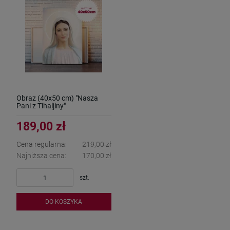
Obraz (40x50 cm) "Nasza
Pani z Tihaljiny"
189,00 zł
Cena regularna:
219,00 zł
Najniższa cena:
170,00 zł
szt.
DO KOSZYKA