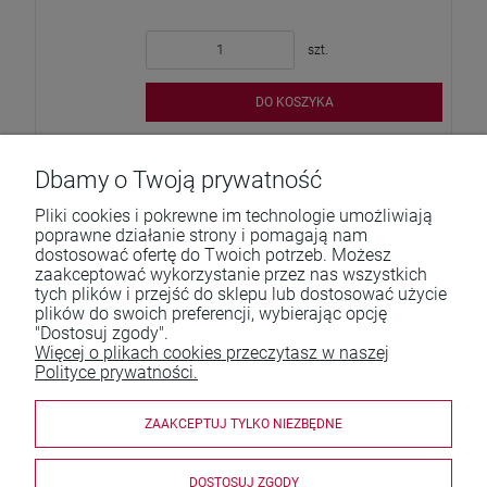
szt.
DO KOSZYKA
Dbamy o Twoją prywatność
Pliki cookies i pokrewne im technologie umożliwiają
poprawne działanie strony i pomagają nam
dostosować ofertę do Twoich potrzeb. Możesz
zaakceptować wykorzystanie przez nas wszystkich
tych plików i przejść do sklepu lub dostosować użycie
Pomoc
plików do swoich preferencji, wybierając opcję
"Dostosuj zgody".
Moje konto
Więcej o plikach cookies przeczytasz w naszej
Polityce prywatności.
Płatności i dostawa
ZAAKCEPTUJ TYLKO NIEZBĘDNE
Informacje
O nas
DOSTOSUJ ZGODY