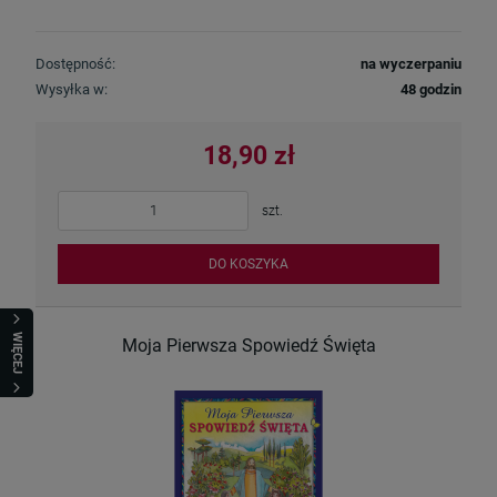
Dostępność:
na wyczerpaniu
Wysyłka w:
48 godzin
18,90 zł
szt.
DO KOSZYKA
WIĘCEJ
Moja Pierwsza Spowiedź Święta