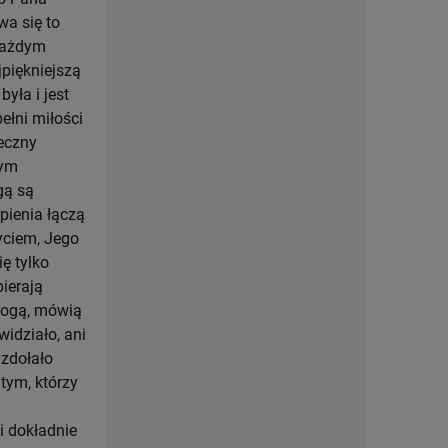
wa się to
 każdym
jpiękniejszą
była i jest
ełni miłości
teczny
zym
gą są
rpienia łączą
yciem, Jego
ę tylko
ierają
drogą, mówią
idziało, ani
 zdołało
 tym, którzy
li dokładnie