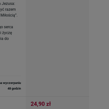
a Jezusa:
żyć razem
 Miłością”.
go serca
i życzę
ia do
na wyczerpaniu
48 godzin
24,90 zł
e