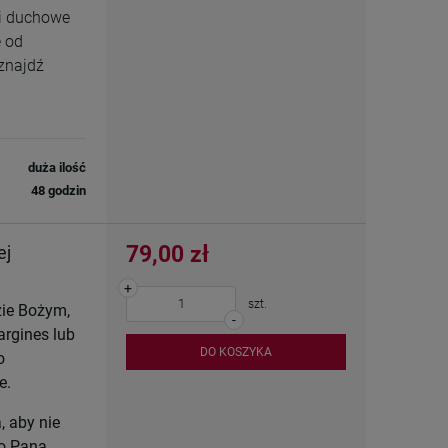
 i duchowe
e od
znajdź
duża ilość
48 godzin
79,00 zł
ej
+
szt.
zie Bożym,
-
argines lub
DO KOSZYKA
o
e.
 aby nie
go Pana