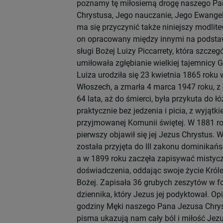
poznamy tę miłosierną drogę naszego P
Chrystusa, Jego nauczanie, Jego Ewangeli
ma się przyczynić także niniejszy modlite
on opracowany między innymi na podsta
sługi Bożej Luizy Piccarrety, która szczeg
umiłowała zgłębianie wielkiej tajemnicy G
Luiza urodziła się 23 kwietnia 1865 roku 
Włoszech, a zmarła 4 marca 1947 roku, z
64 lata, aż do śmierci, była przykuta do łó
praktycznie bez jedzenia i picia, z wyjątk
przyjmowanej Komunii świętej. W 1881 ro
pierwszy objawił się jej Jezus Chrystus. 
została przyjęta do III zakonu dominikańs
a w 1899 roku zaczęła zapisywać mistyc
doświadczenia, oddając swoje życie Król
Bożej. Zapisała 36 grubych zeszytów w f
dziennika, który Jezus jej podyktował. Op
godziny Męki naszego Pana Jezusa Chrys
pisma ukazują nam cały ból i miłość Jezu