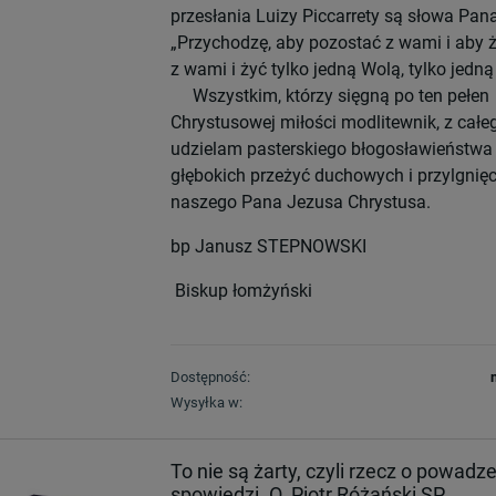
przesłania Luizy Piccarrety są słowa Pan
„Przychodzę, aby pozostać z wami i aby 
z wami i żyć tylko jedną Wolą, tylko jedną
Wszystkim, którzy sięgną po ten pełen
Chrystusowej miłości modlitewnik, z całe
udzielam pasterskiego błogosławieństwa 
głębokich przeżyć duchowych i przylgnięc
naszego Pana Jezusa Chrystusa.
bp Janusz STEPNOWSKI
Biskup łomżyński
Dostępność:
Wysyłka w:
To nie są żarty, czyli rzecz o powadz
spowiedzi. O. Piotr Różański SP