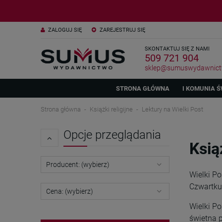
ZALOGUJ SIĘ
ZAREJESTRUJ SIĘ
SKONTAKTUJ SIĘ Z NAMI
509 721 904
sklep@sumuswydawnict
STRONA GŁÓWNA
I KOMUNIA Ś
Strona główna
Książki religijne
Lektury na Wielki Post
Opcje przeglądania
Ksią
Producent: (wybierz)
Wielki Po
Czwartku 
Cena: (wybierz)
Wielki Po
świetna p