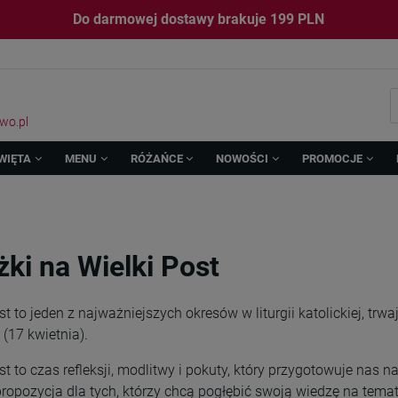
Do darmowej dostawy brakuje
199
PLN
wo.pl
WIĘTA
MENU
RÓŻAŃCE
NOWOŚCI
PROMOCJE
żki na Wielki Post
st to jeden z najważniejszych okresów w liturgii katolickiej, tr
(17 kwietnia).
st to czas refleksji, modlitwy i pokuty, który przygotowuje nas n
ropozycja dla tych, którzy chcą pogłębić swoją wiedzę na temat