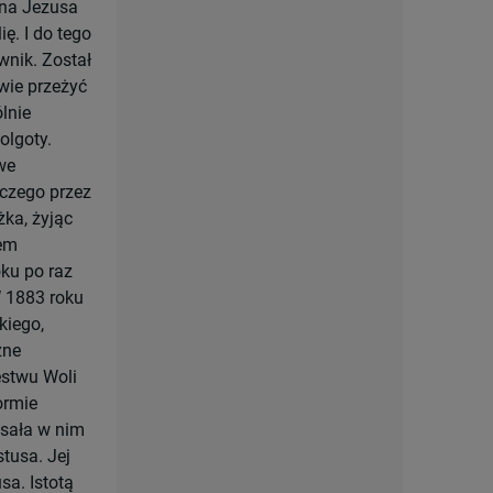
ana Jezusa
ę. I do tego
wnik. Został
wie przeżyć
ólnie
olgoty.
we
 czego przez
żka, żyjąc
iem
ku po raz
W 1883 roku
kiego,
zne
estwu Woli
ormie
isała w nim
tusa. Jej
sa. Istotą