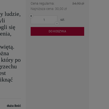
Cena regularna:
34,90 zł
Najniższa cena:
30,00 zł
y ludzie,
+
yli
szt.
-
gli się
DO KOSZYKA
enia,
więtą.
ożna
 który po
grzechu
est
niknąć
duża ilość