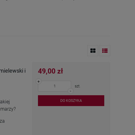
49,00 zł
mielewski i
+
szt.
-
DO KOSZYKA
akiej
s marzy?
sza