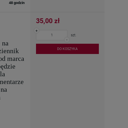
48 godzin
35,00 zł
+
szt.
-
 na
DO KOSZYKA
ziennik
 od marca
ędzie
la
omentarze
 na
h