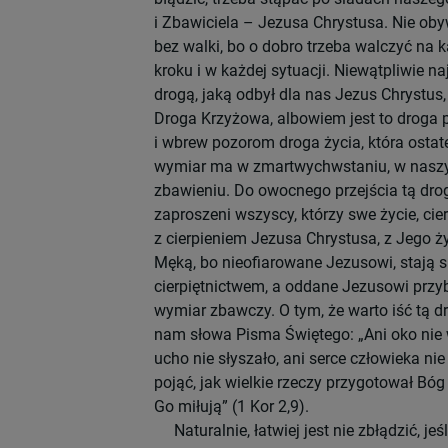
i Zbawiciela – Jezusa Chrystusa. Nie oby
bez walki, bo o dobro trzeba walczyć na
kroku i w każdej sytuacji. Niewątpliwie na
drogą, jaką odbył dla nas Jezus Chrystus, 
Droga Krzyżowa, albowiem jest to droga p
i wbrew pozorom droga życia, która osta
wymiar ma w zmartwychwstaniu, w nas
zbawieniu. Do owocnego przejścia tą dro
zaproszeni wszyscy, którzy swe życie, cie
z cierpieniem Jezusa Chrystusa, z Jego ż
Męką, bo nieofiarowane Jezusowi, stają si
cierpiętnictwem, a oddane Jezusowi przyb
wymiar zbawczy. O tym, że warto iść tą 
nam słowa Pisma Świętego: „Ani oko nie w
ucho nie słyszało, ani serce człowieka nie
pojąć, jak wielkie rzeczy przygotował Bóg
Go miłują” (1 Kor 2,9).
Naturalnie, łatwiej jest nie zbłądzić, jeś