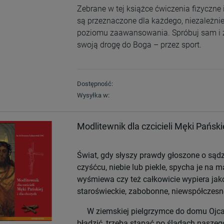
Zebrane w tej książce ćwiczenia fizyczne
są przeznaczone dla każdego, niezależni
poziomu zaawansowania. Spróbuj sam i 
swoją drogę do Boga – przez sport.
Dostępność:
Wysyłka w:
Modlitewnik dla czcicieli Męki Pański
Świat, gdy słyszy prawdy głoszone o sąd
czyśćcu, niebie lub piekle, spycha je na m
wyśmiewa czy też całkowicie wypiera jak
staroświeckie, zabobonne, niewspółczesn
W ziemskiej pielgrzymce do domu Ojca,
błądzić, trzeba stąpać po śladach nasze