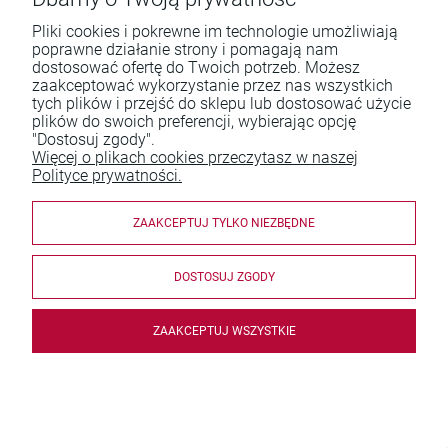
Pliki cookies i pokrewne im technologie umożliwiają
poprawne działanie strony i pomagają nam
dostosować ofertę do Twoich potrzeb. Możesz
zaakceptować wykorzystanie przez nas wszystkich
Pomoc
tych plików i przejść do sklepu lub dostosować użycie
plików do swoich preferencji, wybierając opcję
Moje konto
"Dostosuj zgody".
Więcej o plikach cookies przeczytasz w naszej
Płatności i dostawa
Polityce prywatności.
Informacje
ZAAKCEPTUJ TYLKO NIEZBĘDNE
O nas
DOSTOSUJ ZGODY
ZAAKCEPTUJ WSZYSTKIE
© 2026 sumuswydawnictwo.pl. Wszelkie prawa zastrzeżone.
Styl graficzny i aplikacje ShopGadget.pl
Sklep internetowy
Shoper.pl