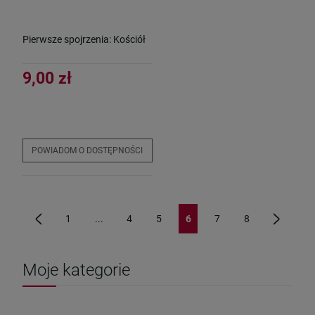
Pierwsze spojrzenia: Kościół
9,00 zł
POWIADOM O DOSTĘPNOŚCI
1
...
4
5
6
7
8
«
»
Moje kategorie