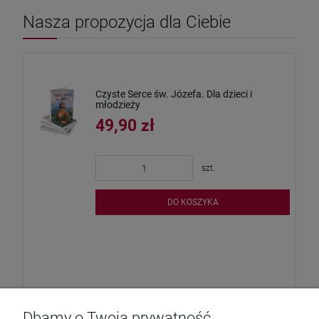
Nasza propozycja dla Ciebie
Czyste Serce św. Józefa. Dla dzieci i
młodzieży
49,90 zł
szt.
DO KOSZYKA
Dbamy o Twoją prywatność