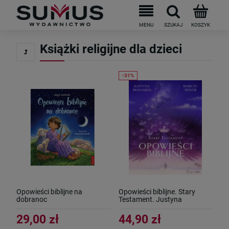
Do darmowej dostawy brakuje
199
PLN
Książki religijne dla dzieci
Opowieści biblijne na
Opowieści biblijne. Stary
dobranoc
Testament. Justyna
Bednarek, Marcin Minor
29,00 zł
44,90 zł