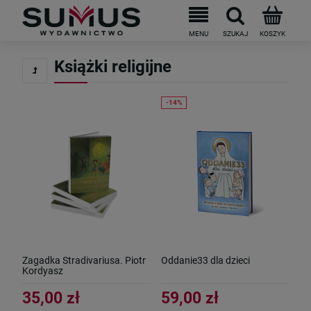
Do darmowej dostawy brakuje
199
PLN
Książki religijne
Zagadka Stradivariusa. Piotr
Oddanie33 dla dzieci
Kordyasz
35,00 zł
59,00 zł