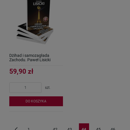
Dżihad i samozagłada
Zachodu. Paweł Lisicki
59,90 zł
szt.
DO KOSZYKA
1
...
42
43
44
45
46