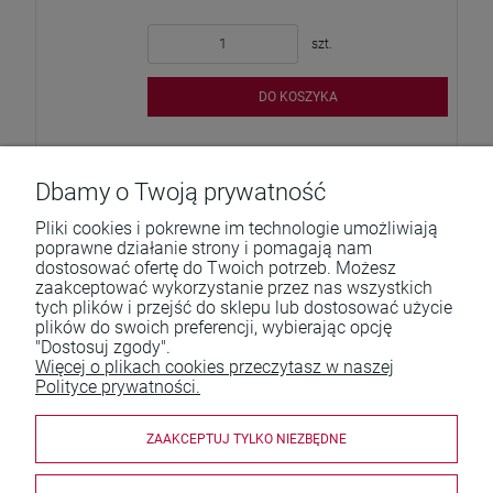
szt.
DO KOSZYKA
Dbamy o Twoją prywatność
Pliki cookies i pokrewne im technologie umożliwiają
poprawne działanie strony i pomagają nam
dostosować ofertę do Twoich potrzeb. Możesz
zaakceptować wykorzystanie przez nas wszystkich
Pomoc
tych plików i przejść do sklepu lub dostosować użycie
plików do swoich preferencji, wybierając opcję
Moje konto
"Dostosuj zgody".
Więcej o plikach cookies przeczytasz w naszej
Płatności i dostawa
Polityce prywatności.
Informacje
ZAAKCEPTUJ TYLKO NIEZBĘDNE
O nas