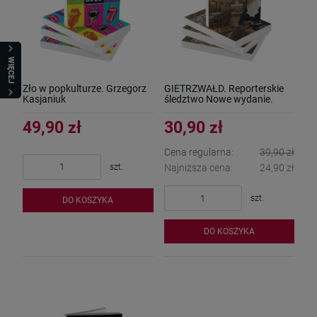
WIĘCEJ
Zło w popkulturze. Grzegorz
GIETRZWAŁD. Reporterskie
Kasjaniuk
śledztwo Nowe wydanie.
Grzegorz Kasjaniuk
49,90 zł
30,90 zł
Cena regularna:
39,90 zł
szt.
Najniższa cena:
24,90 zł
szt.
DO KOSZYKA
DO KOSZYKA