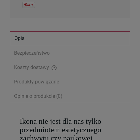
Serce Jezusa miłością goreje. Rozważania
wezwań Litanii do NSPJ
29,99 zł
Opis
Cena regularna:
39,99 zł
Najniższa cena:
29,99 zł
Bezpieczeństwo
Koszty dostawy
szt.
Cena nie zawiera ewentualnych kosztów płatności
Produkty powiązane
DO KOSZYKA
Opinie o produkcie (0)
Ikona nie jest dla nas tylko
przedmiotem estetycznego
zachwytu czy naukowej