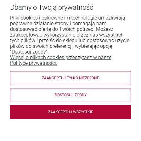
Dbamy o Twoją prywatność
Pliki cookies i pokrewne im technologie umożliwiają
poprawne działanie strony i pomagają nam
dostosować ofertę do Twoich potrzeb. Możesz
zaakceptować wykorzystanie przez nas wszystkich
Pomoc
tych plików i przejść do sklepu lub dostosować użycie
plików do swoich preferencji, wybierając opcję
Moje konto
"Dostosuj zgody".
Więcej o plikach cookies przeczytasz w naszej
Płatności i dostawa
Polityce prywatności.
Informacje
ZAAKCEPTUJ TYLKO NIEZBĘDNE
O nas
DOSTOSUJ ZGODY
ZAAKCEPTUJ WSZYSTKIE
© 2026 sumuswydawnictwo.pl. Wszelkie prawa zastrzeżone.
Obraz (40x50 cm) św. Szarbela
Styl graficzny i aplikacje ShopGadget.pl
Sklep internetowy
Shoper.pl