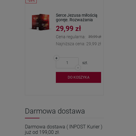
Serce Jezusa miłością
goreje. Rozważania
wezwań Litanii do NSPJ
29,99 zł
Cena regularna:
39,99 zł
Najniższa cena:
29,99 zł
+
szt.
-
DO KOSZYKA
Darmowa dostawa
Darmowa dostawa ( INPOST Kurier )
już od 199,00 zł.