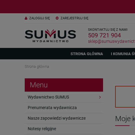
ZALOGUJ SIĘ
ZAREJESTRUJ SIĘ
SKONTAKTUJ SIĘ Z NAMI
509 721 904
sklep@sumuswydawnict
STRONA GŁÓWNA
I KOMUNIA Ś
Strona główna
Menu
Wydawnictwo SUMUS
Prenumerata wydawnicza
Moje k
Nasze zapowiedzi wydawnicze
Notesy religijne