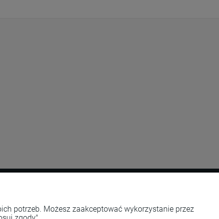
O nas
woich potrzeb. Możesz zaakceptować wykorzystanie przez
osuj zgody".