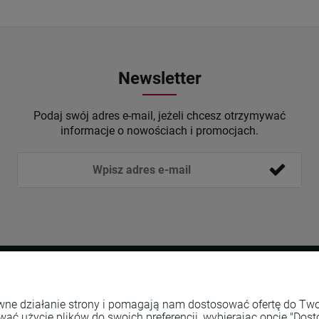
Newsletter
Podaj swój adres e-mail, jeżeli chcesz otrzymywać
informacje o nowościach i promocjach.
Płatności i dostawa
Informacje
rawne działanie strony i pomagają nam dostosować ofertę do T
wać użycie plików do swoich preferencji, wybierając opcję "Dost