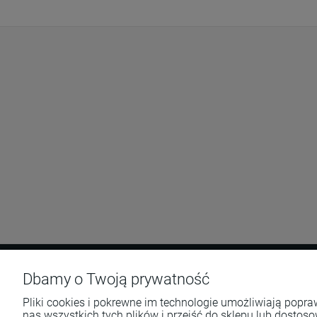
Dbamy o Twoją prywatność
Pomoc
Moje konto
Pliki cookies i pokrewne im technologie umożliwiają pop
nas wszystkich tych plików i przejść do sklepu lub dostoso