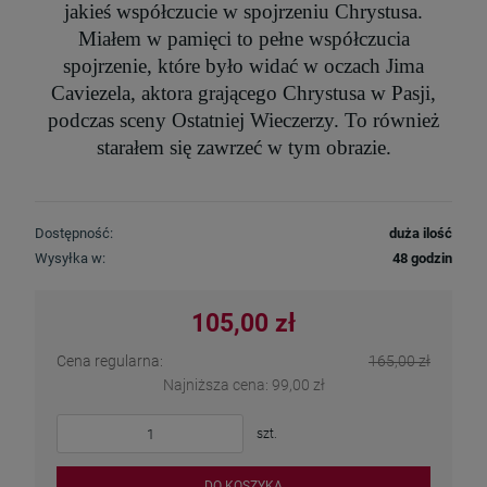
jakieś
współczucie w spojrzeniu Chrystusa.
Miałem w pamięci to pełne współczucia
spojrzenie, które było
widać w oczach Jima
Caviezela, aktora grającego Chrystusa w Pasji,
podczas sceny Ostatniej
Wieczerzy. To również
starałem się zawrzeć w tym obrazie.
Dostępność:
duża ilość
Wysyłka w:
48 godzin
105,00 zł
Cena regularna:
165,00 zł
Najniższa cena:
99,00 zł
szt.
DO KOSZYKA