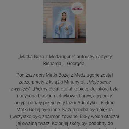
„Matka Boża z Medziugorie” autorstwa artysty
Richarda L. George’a.
Poniższy opis Matki Bożej z Medziugorie został
zaczerpnięty z książki Mirjany pt. „
Moje serce
zwycięży
”: „Piękny błękit otulał kobietę. Jej skóra była
nasycona blaskiem oliwkowej barwy, a jej oczy
przypominały przejrzysty lazur Adriatyku… Piękno
Matki Bożej było inne. Każda cecha była piękna
i wszystko było zharmonizowane. Biały welon otaczał
jej owalną twarz. Kolor jej skóry był podobny do