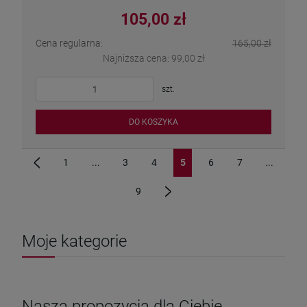
105,00 zł
Cena regularna:
165,00 zł
Najniższa cena:
99,00 zł
szt.
DO KOSZYKA
1
...
3
4
5
6
7
...
«
9
»
Moje kategorie
Nasza propozycja dla Ciebie